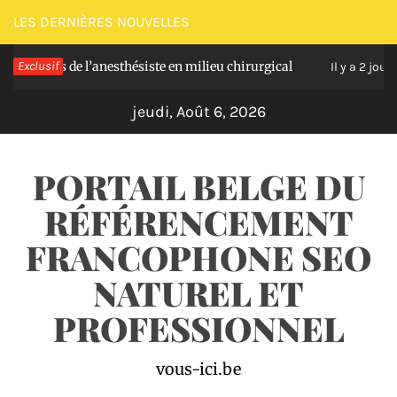
Passer
LES DERNIÈRES NOUVELLES
au
s de l’anesthésiste en milieu chirurgical
Exclusif
Soulag
contenu
Il y a 2 jours
jeudi, Août 6, 2026
PORTAIL BELGE DU
RÉFÉRENCEMENT
FRANCOPHONE SEO
NATUREL ET
PROFESSIONNEL
vous-ici.be