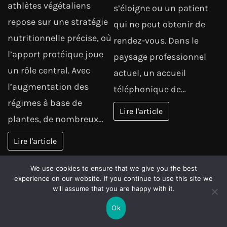
athlètes végétaliens
s’éloigne ou un patient
repose sur une stratégie
qui ne peut obtenir de
nutritionnelle précise, où
rendez-vous. Dans le
l’apport protéique joue
paysage professionnel
un rôle central. Avec
actuel, un accueil
l’augmentation des
téléphonique de…
régimes à base de
Lire l'article
plantes, de nombreux…
Lire l'article
Page:
Next
1
2
…
149
»
We use cookies to ensure that we give you the best
experience on our website. If you continue to use this site we
will assume that you are happy with it.
LE SÉLECTION DE LA TEAM
Ok