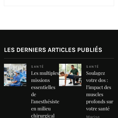
LES DERNIERS ARTICLES PUBLIÉS
SANTÉ
SANTÉ
Les multiples
Soulagez
missions
votre dos :
essentielles
l’impact des
de
muscles
l’anesthésiste
profonds sur
en milieu
votre santé
chirurgical
Marise