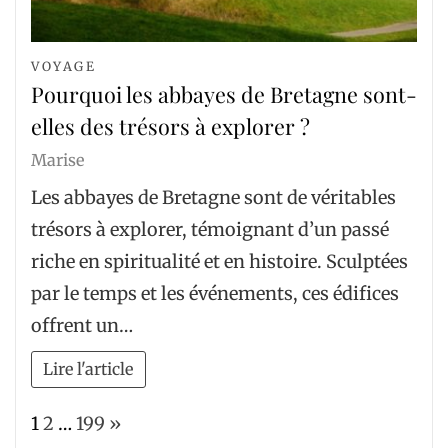
VOYAGE
Pourquoi les abbayes de Bretagne sont-
elles des trésors à explorer ?
Marise
Les abbayes de Bretagne sont de véritables
trésors à explorer, témoignant d’un passé
riche en spiritualité et en histoire. Sculptées
par le temps et les événements, ces édifices
offrent un…
Lire l'article
Page:
Next
1
2
…
199
»