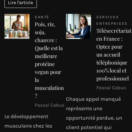
Lire l'article
SANTÉ
SERVICES
Pois, riz,
ENTREPRISES
Télésecrétariat
soja,
en France :
chanvre :
Optez pour
Quelle est la
un accueil
meilleure
téléphonique
protéine
100% local et
vegan pour
professionnel
la
musculation
Pascal Cabus
?
Chaque appel manqué
Pascal Cabus
représente une
Le développement
opportunité perdue, un
musculaire chez les
client potentiel qui