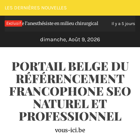
Passer
LES DERNIÈRES NOUVELLES
au
s de l’anesthésiste en milieu chirurgical
Exclusif
Soulage
contenu
Il y a 5 jours
dimanche, Août 9, 2026
PORTAIL BELGE DU
RÉFÉRENCEMENT
FRANCOPHONE SEO
NATUREL ET
PROFESSIONNEL
vous-ici.be