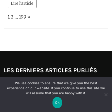
Lire l'article
Page:
Next
1
2
…
199
»
LES DERNIERS ARTICLES PUBLIÉS
We use cookies to ensure that we give you the best
SANTÉ
SANTÉ
experience on our website. If you continue to use this site we
Les multiples
Soulagez
will assume that you are happy with it.
missions
votre dos :
Ok
essentielles
l’impact des