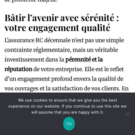
Bâtir l’avenir avec sérénité :
votre engagement qualité
L’assurance RC décennale n’est pas une simple
contrainte réglementaire, mais un véritable
investissement dans la
pérennité et la
réputation
de votre entreprise. Elle est le reflet
d’un engagement profond envers la qualité de
vos ouvrages et la satisfaction de vos clients. En
adoptant une approche proactive et rigoureuse,
We use cookies to ensure that we give you the best
experience on our website. If you continue to use this site we
vous transformez une obligation en un atout
will assume that you are happy with it.
majeur pour votre développement.
Ok