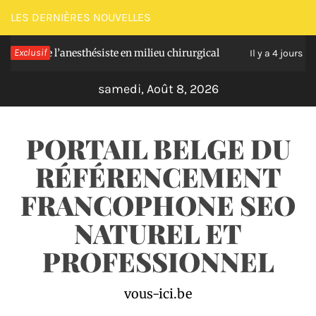
Passer
LES DERNIÈRES NOUVELLES
au
 de l’anesthésiste en milieu chirurgical
Exclusif
Soulagez
contenu
Il y a 4 jours
samedi, Août 8, 2026
PORTAIL BELGE DU
RÉFÉRENCEMENT
FRANCOPHONE SEO
NATUREL ET
PROFESSIONNEL
vous-ici.be