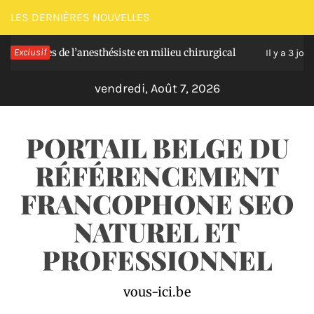
Passer
LES DERNIÈRES NOUVELLES
au
 de l’anesthésiste en milieu chirurgical
Exclusif
Soulage
contenu
Il y a 3 jours
vendredi, Août 7, 2026
PORTAIL BELGE DU
RÉFÉRENCEMENT
FRANCOPHONE SEO
NATUREL ET
PROFESSIONNEL
vous-ici.be