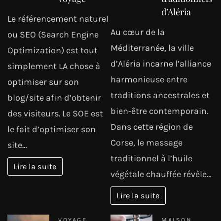
d’Aléria
Le référencement naturel
Au cœur de la
ou SEO (Search Engine
Méditerranée, la ville
Optimization) est tout
d’Aléria incarne l’alliance
simplement LA chose à
harmonieuse entre
optimiser sur son
traditions ancestrales et
blog/site afin d’obtenir
bien-être contemporain.
des visiteurs. Le SOE est
Dans cette région de
le fait d’optimiser son
Corse, le massage
site…
traditionnel à l’huile
Lire la suite
végétale chauffée révèle…
Lire la suite
VOYAGE
MAISON