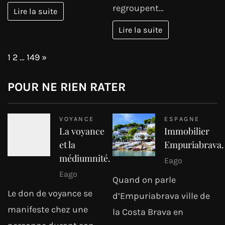
regroupent…
Lire la suite
Lire la suite
Page:
Next
1
2
…
149
»
POUR NE RIEN RATER
VOYANCE
ESPAGNE
La voyance
Immobilier
et la
Empuriabrava.
médiumnité.
Eago
Eago
Quand on parle
Le don de voyance se
d’Empuriabrava ville de
manifeste chez une
la Costa Brava en