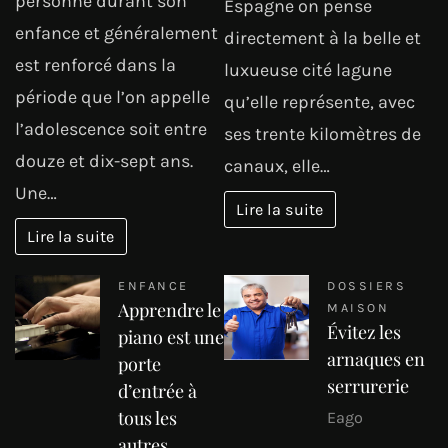
personne durant son
Espagne on pense
enfance et généralement
directement à la belle et
est renforcé dans la
luxueuse cité lagune
période que l’on appelle
qu’elle représente, avec
l’adolescence soit entre
ses trente kilomètres de
douze et dix-sept ans.
canaux, elle…
Une…
Lire la suite
Lire la suite
ENFANCE
DOSSIERS
Apprendre le
MAISON
Évitez les
piano est une
arnaques en
porte
serrurerie
d’entrée à
tous les
Eago
autres