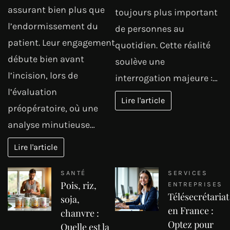
assurant bien plus que
toujours plus important
l’endormissement du
de personnes au
patient. Leur engagement
quotidien. Cette réalité
débute bien avant
soulève une
l’incision, lors de
interrogation majeure :…
l’évaluation
Lire l'article
préopératoire, où une
analyse minutieuse…
Lire l'article
SANTÉ
SERVICES
Pois, riz,
ENTREPRISES
Télésecrétariat
soja,
en France :
chanvre :
Optez pour
Quelle est la