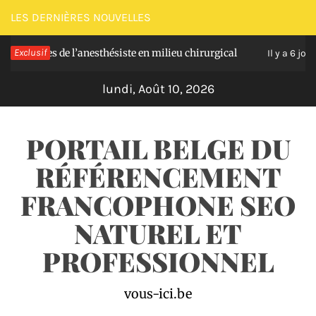
Passer
LES DERNIÈRES NOUVELLES
au
lles de l’anesthésiste en milieu chirurgical
Exclusif
Soul
contenu
Il y a 6 jours
lundi, Août 10, 2026
PORTAIL BELGE DU
RÉFÉRENCEMENT
FRANCOPHONE SEO
NATUREL ET
PROFESSIONNEL
vous-ici.be