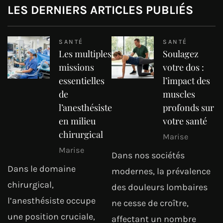
LES DERNIERS ARTICLES PUBLIÉS
SANTÉ
SANTÉ
Les multiples
Soulagez
missions
votre dos :
essentielles
l’impact des
de
muscles
l’anesthésiste
profonds sur
en milieu
votre santé
chirurgical
Marise
Marise
Dans nos sociétés
Dans le domaine
modernes, la prévalence
chirurgical,
des douleurs lombaires
l’anesthésiste occupe
ne cesse de croître,
une position cruciale,
affectant un nombre