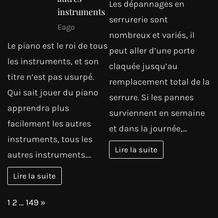
Les dépannages en
instruments
serrurerie sont
Eago
nombreux et variés, il
Le piano est le roi de tous
peut aller d’une porte
les instruments, et son
claquée jusqu’au
titre n’est pas usurpé.
remplacement total de la
Qui sait jouer du piano
serrure. Si les pannes
apprendra plus
surviennent en semaine
facilement les autres
et dans la journée,…
instruments, tous les
Lire la suite
autres instruments.…
Lire la suite
Page:
Next
1
2
…
149
»