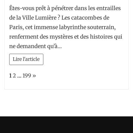
Êtes-vous prêt à pénétrer dans les entrailles
de la Ville Lumière ? Les catacombes de
Paris, cet immense labyrinthe souterrain,
renferment des mystères et des histoires qui
ne demandent qu’à…
Lire l'article
Page:
Next
1
2
…
199
»