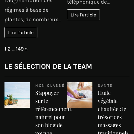
l’augmentation des
téléphonique de…
régimes à base de
Lire l'article
plantes, de nombreux…
Lire l'article
Page:
Next
1
2
…
149
»
LE SÉLECTION DE LA TEAM
NON CLASSÉ
SANTÉ
S’appuyer
Huile
sur le
végétale
référencement
chauffée : le
naturel pour
trésor des
son blog de
massages
voyage
traditionnels