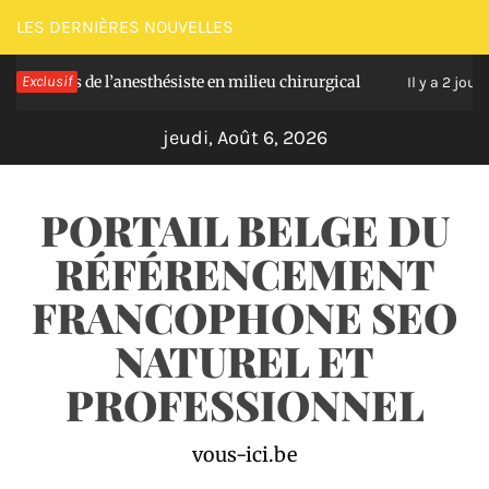
Passer
LES DERNIÈRES NOUVELLES
au
les de l’anesthésiste en milieu chirurgical
Exclusif
Soul
contenu
Il y a 2 jours
jeudi, Août 6, 2026
PORTAIL BELGE DU
RÉFÉRENCEMENT
FRANCOPHONE SEO
NATUREL ET
PROFESSIONNEL
vous-ici.be