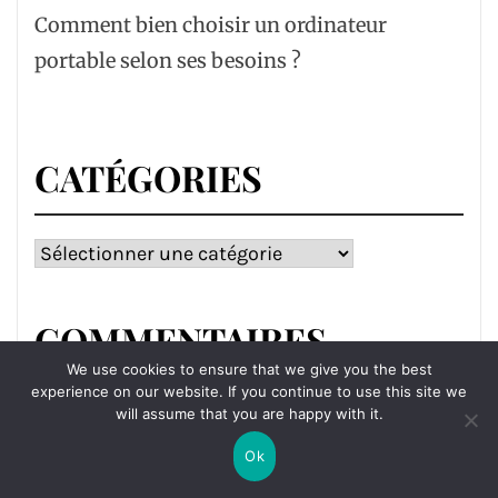
Comment bien choisir un ordinateur
portable selon ses besoins ?
CATÉGORIES
Catégories
COMMENTAIRES
We use cookies to ensure that we give you the best
RÉCENTS
experience on our website. If you continue to use this site we
will assume that you are happy with it.
Ok
MP3 hypnose
dans
Le livre personnalisé est