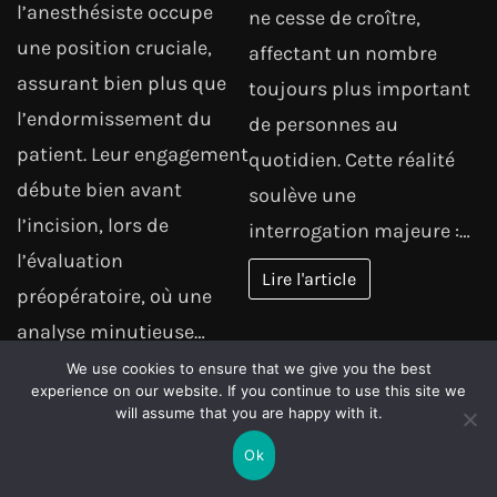
l’anesthésiste occupe
ne cesse de croître,
une position cruciale,
affectant un nombre
assurant bien plus que
toujours plus important
l’endormissement du
de personnes au
patient. Leur engagement
quotidien. Cette réalité
débute bien avant
soulève une
l’incision, lors de
interrogation majeure :…
l’évaluation
Lire l'article
préopératoire, où une
analyse minutieuse…
We use cookies to ensure that we give you the best
Lire l'article
experience on our website. If you continue to use this site we
will assume that you are happy with it.
SANTÉ
SERVICES
Ok
Pois, riz,
ENTREPRISES
Télésecrétariat
soja,