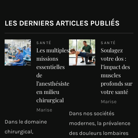
LES DERNIERS ARTICLES PUBLIÉS
SANTÉ
SANTÉ
Les multiples
Soulagez
missions
votre dos :
essentielles
l’impact des
de
muscles
l’anesthésiste
profonds sur
en milieu
votre santé
chirurgical
Marise
Marise
Dans nos sociétés
Dans le domaine
modernes, la prévalence
chirurgical,
des douleurs lombaires