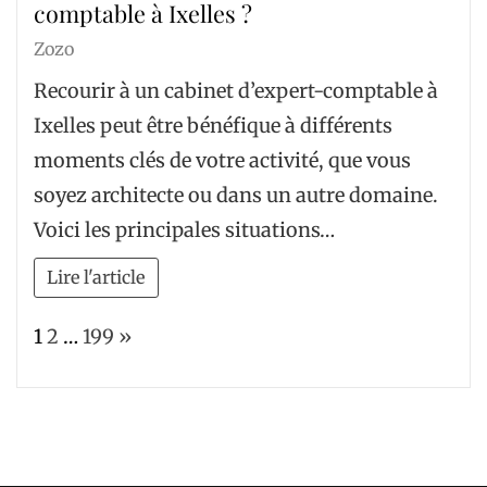
comptable à Ixelles ?
Zozo
Recourir à un cabinet d’expert-comptable à
Ixelles peut être bénéfique à différents
moments clés de votre activité, que vous
soyez architecte ou dans un autre domaine.
Voici les principales situations…
Lire l'article
Page:
Next
1
2
…
199
»