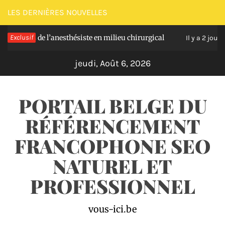
Passer
LES DERNIÈRES NOUVELLES
au
es de l’anesthésiste en milieu chirurgical
Exclusif
Soula
contenu
Il y a 2 jours
jeudi, Août 6, 2026
PORTAIL BELGE DU
RÉFÉRENCEMENT
FRANCOPHONE SEO
NATUREL ET
PROFESSIONNEL
vous-ici.be