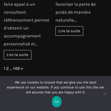
faire appel à un
favoriser la perte de
consultant
poids de manière
référencement permet
naturelle.…
d’obtenir un
Lire la suite
accompagnement
personnalisé et…
Lire la suite
Page:
Next
1
2
…
149
»
POUR NE RIEN RATER
We use cookies to ensure that we give you the best
experience on our website. If you continue to use this site we
will assume that you are happy with it.
VOYANCE
ESPAGNE
Ok
La voyance
Immobilier