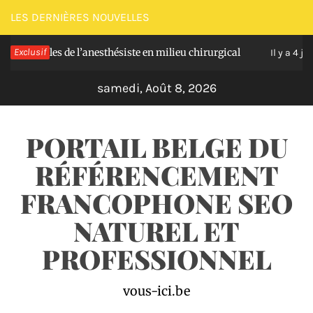
Passer
LES DERNIÈRES NOUVELLES
au
elles de l’anesthésiste en milieu chirurgical
Exclusif
So
contenu
Il y a 4 jours
samedi, Août 8, 2026
PORTAIL BELGE DU
RÉFÉRENCEMENT
FRANCOPHONE SEO
NATUREL ET
PROFESSIONNEL
vous-ici.be