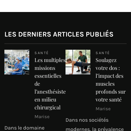
LES DERNIERS ARTICLES PUBLIÉS
SANTÉ
SANTÉ
Les multiples
Soulagez
missions
votre dos :
essentielles
l’impact des
de
muscles
l’anesthésiste
profonds sur
en milieu
votre santé
chirurgical
Marise
Marise
Dans nos sociétés
Dans le domaine
modernes, la prévalence