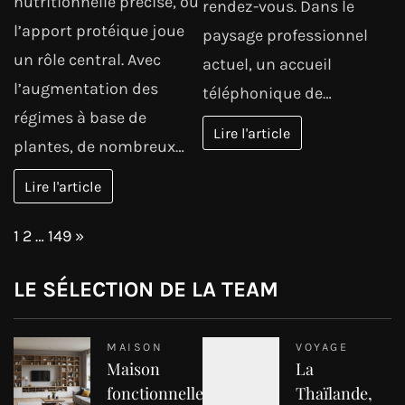
nutritionnelle précise, où
rendez-vous. Dans le
l’apport protéique joue
paysage professionnel
un rôle central. Avec
actuel, un accueil
l’augmentation des
téléphonique de…
régimes à base de
Lire l'article
plantes, de nombreux…
Lire l'article
Page:
Next
1
2
…
149
»
LE SÉLECTION DE LA TEAM
MAISON
VOYAGE
Maison
La
fonctionnelle
Thaïlande,