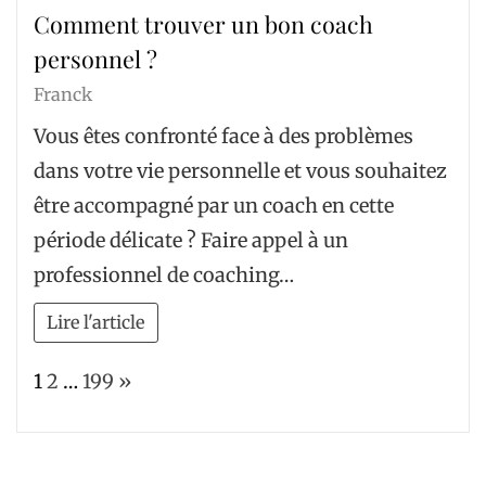
Comment trouver un bon coach
personnel ?
Franck
Vous êtes confronté face à des problèmes
dans votre vie personnelle et vous souhaitez
être accompagné par un coach en cette
période délicate ? Faire appel à un
professionnel de coaching…
Lire l'article
Page:
Next
1
2
…
199
»