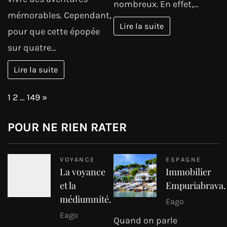
nombreux. En effet,…
mémorables. Cependant,
Lire la suite
pour que cette épopée
sur quatre…
Lire la suite
Page:
Next
1
2
…
149
»
POUR NE RIEN RATER
VOYANCE
ESPAGNE
La voyance
Immobilier
et la
Empuriabrava.
médiumnité.
Eago
Eago
Quand on parle