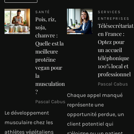
SANTÉ
SERVICES
Pois, riz,
ENTREPRISES
Télésecrétariat
soja,
en France :
chanvre :
Optez pour
Quelle est la
un accueil
meilleure
téléphonique
protéine
100% local et
vegan pour
professionnel
la
musculation
Pascal Cabus
?
Chaque appel manqué
Pascal Cabus
représente une
Le développement
opportunité perdue, un
musculaire chez les
client potentiel qui
athlètes végétaliens
s’éloigne ou un patient