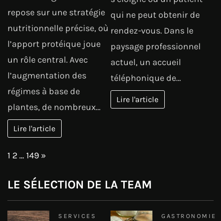
repose sur une stratégie
qui ne peut obtenir de
nutritionnelle précise, où
rendez-vous. Dans le
l’apport protéique joue
paysage professionnel
un rôle central. Avec
actuel, un accueil
l’augmentation des
téléphonique de…
régimes à base de
Lire l'article
plantes, de nombreux…
Lire l'article
Page:
Next
1
2
…
149
»
LE SÉLECTION DE LA TEAM
SERVICES
GASTRONOMIE