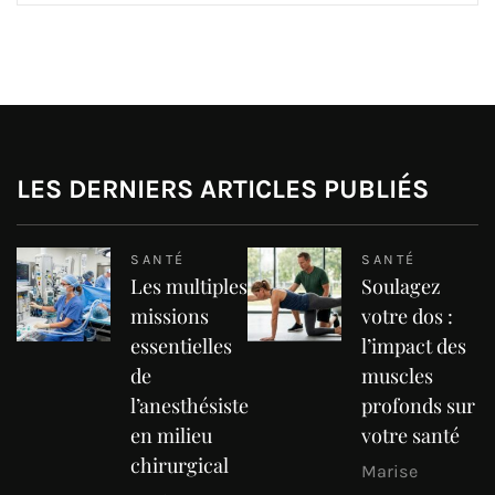
LES DERNIERS ARTICLES PUBLIÉS
SANTÉ
SANTÉ
Les multiples
Soulagez
missions
votre dos :
essentielles
l’impact des
de
muscles
l’anesthésiste
profonds sur
en milieu
votre santé
chirurgical
Marise