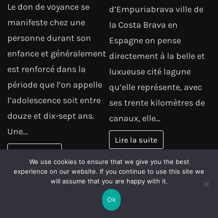
Le don de voyance se
d’Empuriabrava ville de
manifeste chez une
la Costa Brava en
personne durant son
Espagne on pense
enfance et généralement
directement à la belle et
est renforcé dans la
luxueuse cité lagune
période que l’on appelle
qu’elle représente, avec
l’adolescence soit entre
ses trente kilomètres de
douze et dix-sept ans.
canaux, elle…
Une…
Lire la suite
Lire la suite
We use cookies to ensure that we give you the best
experience on our website. If you continue to use this site we
ENFANCE
DOSSIERS
will assume that you are happy with it.
Apprendre le
MAISON
Évitez les
Ok
piano est une
arnaques en
porte