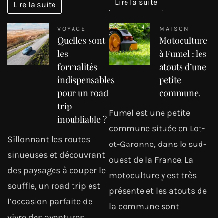
Lire la suite
Lire la suite
VOYAGE
MAISON
Quelles sont
Motoculture
les
à Fumel : les
formalités
atouts d’une
indispensables
petite
pour un road
commune.
trip
Fumel est une petite
inoubliable ?
commune située en Lot-
Sillonnant les routes
et-Garonne, dans le sud-
sinueuses et découvrant
ouest de la France. La
des paysages à couper le
motoculture y est très
souffle, un road trip est
présente et les atouts de
l’occasion parfaite de
la commune sont
vivre des aventures