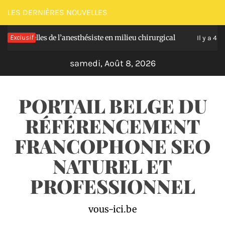
Passer
LES DERNIÈRES NOUVELLES
au
ielles de l’anesthésiste en milieu chirurgical
Exclusif
So
contenu
Il y a 4 jours
samedi, Août 8, 2026
PORTAIL BELGE DU
RÉFÉRENCEMENT
FRANCOPHONE SEO
NATUREL ET
PROFESSIONNEL
vous-ici.be