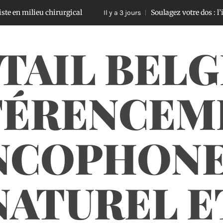
lieu chirurgical
Soulagez votre dos : l’impact d
Il y a 3 jours
TAIL BELG
FÉRENCEM
NCOPHONE
NATUREL E