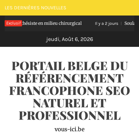
Passer
LES DERNIÈRES NOUVELLES
au
anesthésiste en milieu chirurgical
Exclusif
Soulagez votr
contenu
Il y a 2 jours
jeudi, Août 6, 2026
PORTAIL BELGE DU
RÉFÉRENCEMENT
FRANCOPHONE SEO
NATUREL ET
PROFESSIONNEL
vous-ici.be