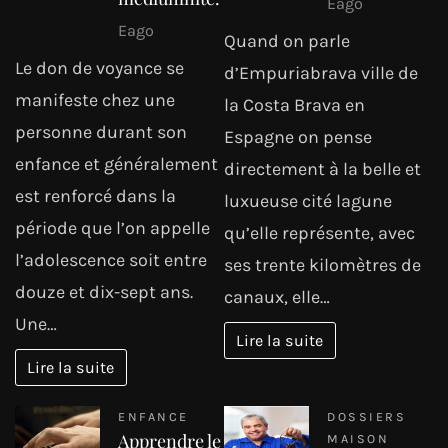
Eago
Eago
Quand on parle
Le don de voyance se
d’Empuriabrava ville de
manifeste chez une
la Costa Brava en
personne durant son
Espagne on pense
enfance et généralement
directement à la belle et
est renforcé dans la
luxueuse cité lagune
période que l’on appelle
qu’elle représente, avec
l’adolescence soit entre
ses trente kilomètres de
douze et dix-sept ans.
canaux, elle…
Une…
Lire la suite
Lire la suite
ENFANCE
DOSSIERS
Apprendre le
MAISON