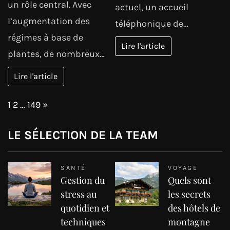
un rôle central. Avec
actuel, un accueil
l’augmentation des
téléphonique de…
régimes à base de
Lire l'article
plantes, de nombreux…
Lire l'article
Page:
Next
1
2
…
149
»
LE SÉLECTION DE LA TEAM
SANTÉ
VOYAGE
Gestion du
Quels sont
stress au
les secrets
quotidien et
des hôtels de
techniques
montagne