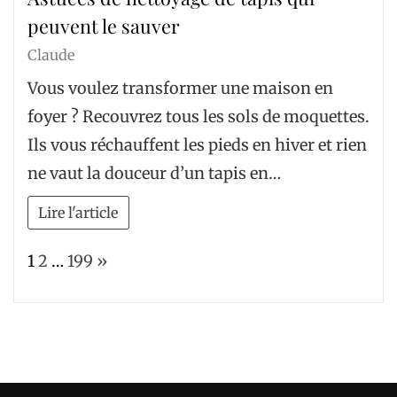
peuvent le sauver
Claude
Vous voulez transformer une maison en
foyer ? Recouvrez tous les sols de moquettes.
Ils vous réchauffent les pieds en hiver et rien
ne vaut la douceur d’un tapis en…
Lire l'article
Page:
Next
1
2
…
199
»