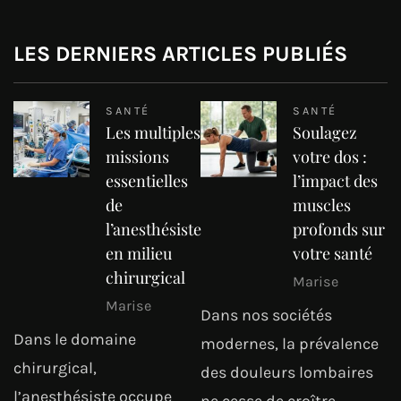
LES DERNIERS ARTICLES PUBLIÉS
SANTÉ
SANTÉ
Les multiples
Soulagez
missions
votre dos :
essentielles
l’impact des
de
muscles
l’anesthésiste
profonds sur
en milieu
votre santé
chirurgical
Marise
Marise
Dans nos sociétés
Dans le domaine
modernes, la prévalence
chirurgical,
des douleurs lombaires
l’anesthésiste occupe