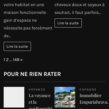
votre habitat en une
cheveux doux et soyeux à
maison fonctionnelle
souhait, il faut parfois…
gain d’espace ne
Lire la suite
nécessite pas forcément
de…
Lire la suite
Page:
Next
1
2
…
149
»
POUR NE RIEN RATER
VOYANCE
ESPAGNE
La voyance
Immobilier
et la
Empuriabrava.
médiumnité.