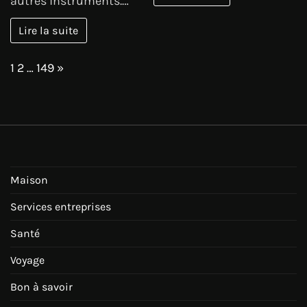
autres instruments.…
Lire la suite
Page:
Next
1
2
…
149
»
Maison
Services entreprises
Santé
Voyage
Bon à savoir