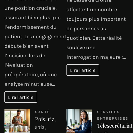
ne cesse de croître,
une position cruciale,
affectant un nombre
assurant bien plus que
toujours plus important
l’endormissement du
de personnes au
patient. Leur engagement
quotidien. Cette réalité
débute bien avant
soulève une
l’incision, lors de
interrogation majeure :…
l’évaluation
Lire l'article
préopératoire, où une
analyse minutieuse…
Lire l'article
SANTÉ
SERVICES
Pois, riz,
ENTREPRISES
Télésecrétariat
soja,