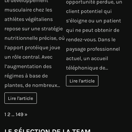
Le développement
opportunité perdue, un
musculaire chez les
client potentiel qui
athlètes végétaliens
s’éloigne ou un patient
repose sur une stratégie
qui ne peut obtenir de
nutritionnelle précise, où
rendez-vous. Dans le
l’apport protéique joue
paysage professionnel
un rôle central. Avec
actuel, un accueil
l’augmentation des
téléphonique de…
régimes à base de
Lire l'article
plantes, de nombreux…
Lire l'article
Page:
Next
1
2
…
149
»
LE SÉLECTION DE LA TEAM