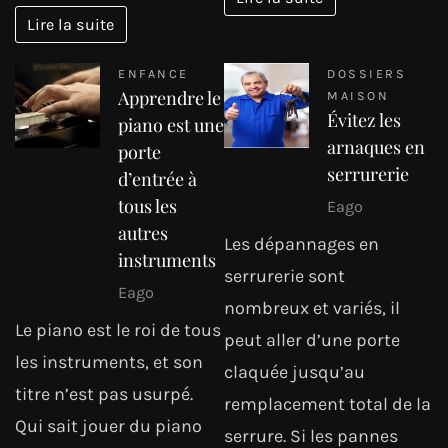
Lire la suite
ENFANCE
DOSSIERS
Apprendre le
MAISON
Évitez les
piano est une
arnaques en
porte
serrurerie
d’entrée à
tous les
Eago
autres
Les dépannages en
instruments
serrurerie sont
Eago
nombreux et variés, il
Le piano est le roi de tous
peut aller d’une porte
les instruments, et son
claquée jusqu’au
titre n’est pas usurpé.
remplacement total de la
Qui sait jouer du piano
serrure. Si les pannes