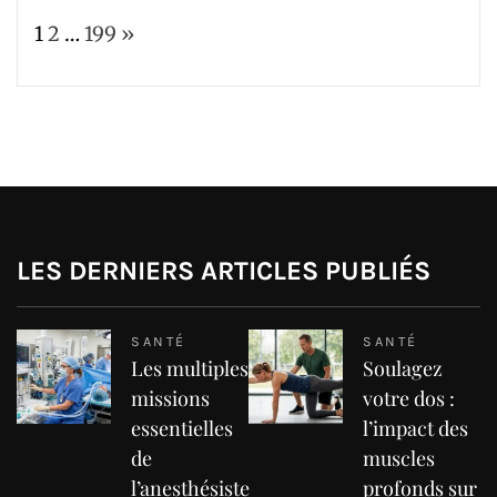
Page:
Next
1
2
…
199
»
LES DERNIERS ARTICLES PUBLIÉS
SANTÉ
SANTÉ
Les multiples
Soulagez
missions
votre dos :
essentielles
l’impact des
de
muscles
l’anesthésiste
profonds sur