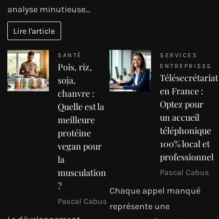
analyse minutieuse…
Lire l'article
SANTÉ
SERVICES
Pois, riz,
ENTREPRISES
Télésecrétariat
soja,
en France :
chanvre :
Optez pour
Quelle est la
un accueil
meilleure
téléphonique
protéine
100% local et
vegan pour
professionnel
la
musculation
Pascal Cabus
?
Chaque appel manqué
Pascal Cabus
représente une