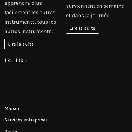
apprendra plus
surviennent en semaine
facilement les autres
et dans la journée,…
instruments, tous les
Lire la suite
autres instruments.…
Lire la suite
Page:
Next
1
2
…
149
»
Maison
Services entreprises
Santé