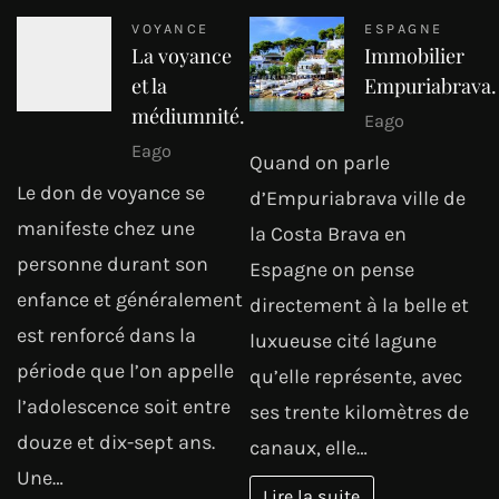
VOYANCE
ESPAGNE
La voyance
Immobilier
et la
Empuriabrava.
médiumnité.
Eago
Eago
Quand on parle
Le don de voyance se
d’Empuriabrava ville de
manifeste chez une
la Costa Brava en
personne durant son
Espagne on pense
enfance et généralement
directement à la belle et
est renforcé dans la
luxueuse cité lagune
période que l’on appelle
qu’elle représente, avec
l’adolescence soit entre
ses trente kilomètres de
douze et dix-sept ans.
canaux, elle…
Une…
Lire la suite