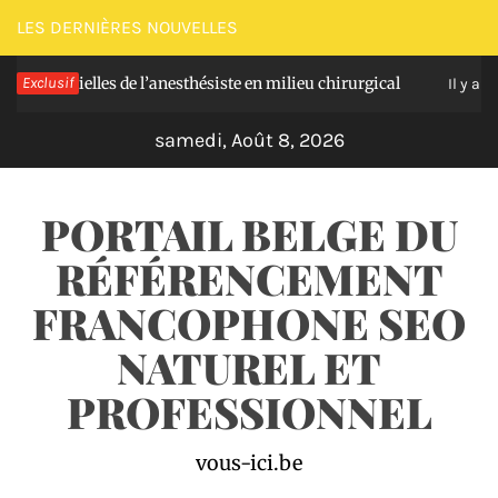
Passer
LES DERNIÈRES NOUVELLES
au
entielles de l’anesthésiste en milieu chirurgical
Exclusif
contenu
Il y a 4 jours
samedi, Août 8, 2026
PORTAIL BELGE DU
RÉFÉRENCEMENT
FRANCOPHONE SEO
NATUREL ET
PROFESSIONNEL
vous-ici.be