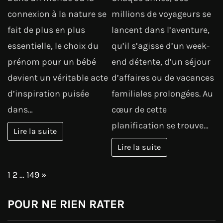
connexion à la nature se
millions de voyageurs se
fait de plus en plus
lancent dans l’aventure,
essentielle, le choix du
qu’il s’agisse d’un week-
prénom pour un bébé
end détente, d’un séjour
devient un véritable acte
d’affaires ou de vacances
d’inspiration puisée
familiales prolongées. Au
dans…
cœur de cette
planification se trouve…
Lire la suite
Lire la suite
Page:
Next
1
2
…
149
»
POUR NE RIEN RATER