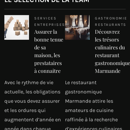
SERVICES
GASTRONOMIE
ENTREPRISES
RESTAURANTS
Assurer la
Découvrez
bonne tenue
les trésors
de sa
culinaires du
maison, les
restaurant
prestataires
gastronomiqu
à connaitre
Marmande
Avec le rythme de vie
Le restaurant
actuelle, les obligations
gastronomique
que vous devez assurer
Marmande attire les
et les ordures qui
amateurs de cuisine
augmentent d’année en
raffinée à la recherche
année dans chaque
d’expériences culinaires