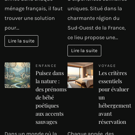
ménage français, il faut
uniques. Situé dans la
trouver une solution
charmante région du
pour…
Sud-Ouest de la France,
ce lieu propose une…
Lire la suite
Lire la suite
ENFANCE
VOYAGE
Puisez dans
Les critères
la nature :
essentiels
des prénoms
pour évaluer
de bébé
un
poétiques
hébergement
aux accents
avant
sauvages
réservation
Dans un monde où la
Chaque année, des