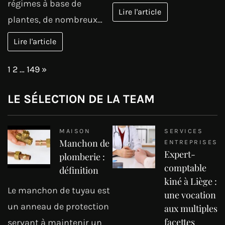
régimes à base de
Lire l'article
plantes, de nombreux…
Lire l'article
Page:
Next
1
2
…
149
»
LE SÉLECTION DE LA TEAM
MAISON
SERVICES
Manchon de
ENTREPRISES
Expert-
plomberie :
comptable
définition
kiné à Liège :
Le manchon de tuyau est
une vocation
un anneau de protection
aux multiples
facettes
servant à maintenir un