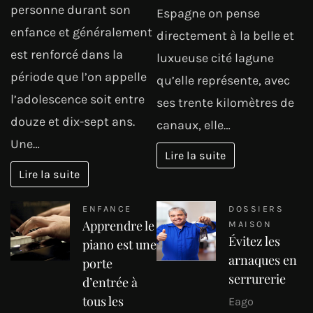
personne durant son
Espagne on pense
enfance et généralement
directement à la belle et
est renforcé dans la
luxueuse cité lagune
période que l’on appelle
qu’elle représente, avec
l’adolescence soit entre
ses trente kilomètres de
douze et dix-sept ans.
canaux, elle…
Une…
Lire la suite
Lire la suite
ENFANCE
DOSSIERS
Apprendre le
MAISON
Évitez les
piano est une
arnaques en
porte
serrurerie
d’entrée à
tous les
Eago