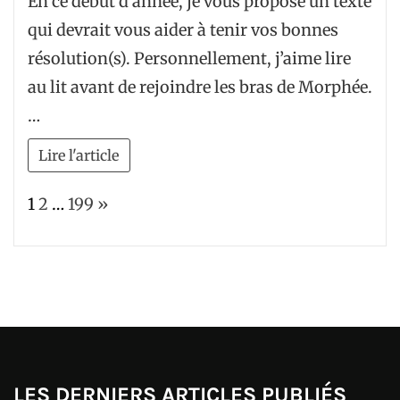
En ce début d’année, je vous propose un texte
qui devrait vous aider à tenir vos bonnes
résolution(s). Personnellement, j’aime lire
au lit avant de rejoindre les bras de Morphée.
…
Lire l'article
Page:
Next
1
2
…
199
»
LES DERNIERS ARTICLES PUBLIÉS