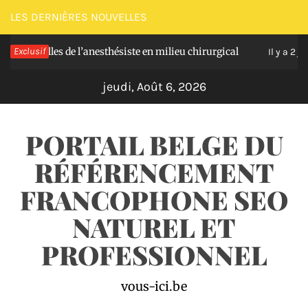
Passer
LES DERNIÈRES NOUVELLES
au
ielles de l’anesthésiste en milieu chirurgical
Exclusif
So
contenu
Il y a 2 jours
jeudi, Août 6, 2026
PORTAIL BELGE DU
RÉFÉRENCEMENT
FRANCOPHONE SEO
NATUREL ET
PROFESSIONNEL
vous-ici.be