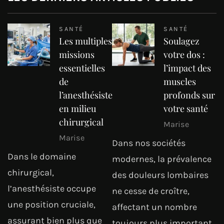
SANTÉ
SANTÉ
Les multiples
Soulagez
missions
votre dos :
essentielles
l’impact des
de
muscles
l’anesthésiste
profonds sur
en milieu
votre santé
chirurgical
Marise
Marise
Dans nos sociétés
Dans le domaine
modernes, la prévalence
chirurgical,
des douleurs lombaires
l’anesthésiste occupe
ne cesse de croître,
une position cruciale,
affectant un nombre
assurant bien plus que
toujours plus important