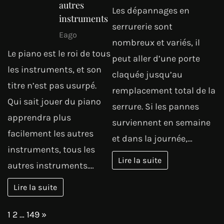
autres
Les dépannages en
instruments
serrurerie sont
Eago
nombreux et variés, il
Le piano est le roi de tous
peut aller d’une porte
les instruments, et son
claquée jusqu’au
titre n’est pas usurpé.
remplacement total de la
Qui sait jouer du piano
serrure. Si les pannes
apprendra plus
surviennent en semaine
facilement les autres
et dans la journée,…
instruments, tous les
Lire la suite
autres instruments.…
Lire la suite
Page:
Next
1
2
…
149
»