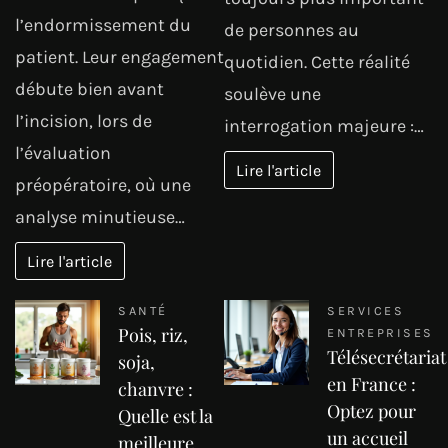
l’endormissement du
de personnes au
patient. Leur engagement
quotidien. Cette réalité
débute bien avant
soulève une
l’incision, lors de
interrogation majeure :…
l’évaluation
Lire l'article
préopératoire, où une
analyse minutieuse…
Lire l'article
SANTÉ
SERVICES
Pois, riz,
ENTREPRISES
Télésecrétariat
soja,
en France :
chanvre :
Optez pour
Quelle est la
un accueil
meilleure