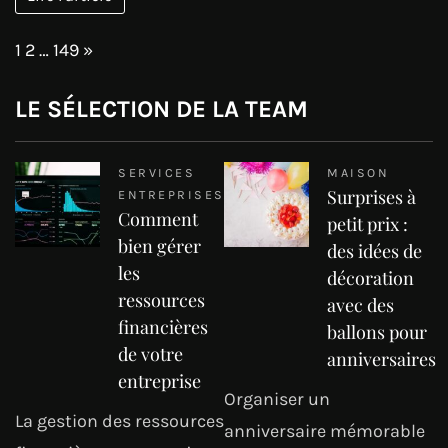
Page:
Next
1
2
…
149
»
LE SÉLECTION DE LA TEAM
SERVICES
MAISON
Surprises à
ENTREPRISES
Comment
petit prix :
bien gérer
des idées de
les
décoration
ressources
avec des
financières
ballons pour
de votre
anniversaires
entreprise
Organiser un
La gestion des ressources
anniversaire mémorable