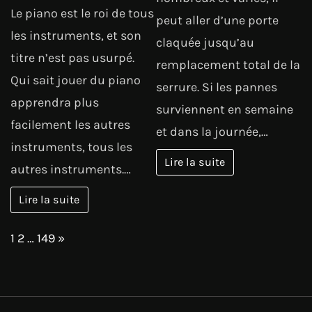
Le piano est le roi de tous
peut aller d’une porte
les instruments, et son
claquée jusqu’au
titre n’est pas usurpé.
remplacement total de la
Qui sait jouer du piano
serrure. Si les pannes
apprendra plus
surviennent en semaine
facilement les autres
et dans la journée,…
instruments, tous les
Lire la suite
autres instruments.…
Lire la suite
Page:
Next
1
2
…
149
»