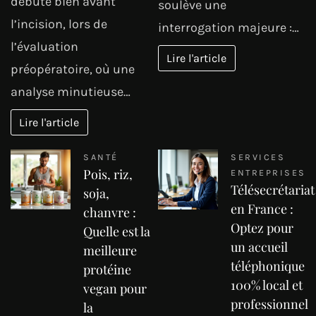
débute bien avant
soulève une
l’incision, lors de
interrogation majeure :…
l’évaluation
Lire l'article
préopératoire, où une
analyse minutieuse…
Lire l'article
SANTÉ
SERVICES
Pois, riz,
ENTREPRISES
Télésecrétariat
soja,
en France :
chanvre :
Optez pour
Quelle est la
un accueil
meilleure
téléphonique
protéine
100% local et
vegan pour
professionnel
la