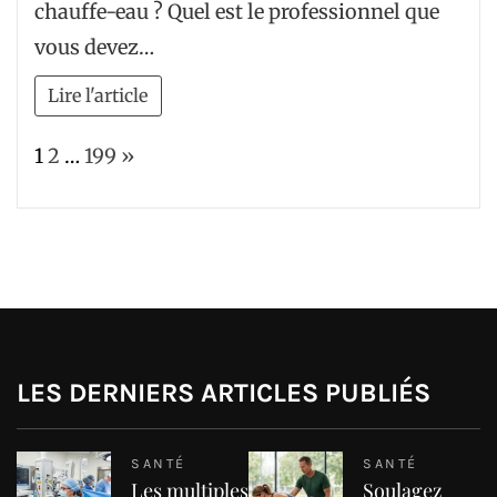
chauffe-eau ? Quel est le professionnel que
vous devez…
Lire l'article
Page:
Next
1
2
…
199
»
LES DERNIERS ARTICLES PUBLIÉS
SANTÉ
SANTÉ
Les multiples
Soulagez