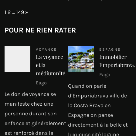
Page:
Next
1
2
…
149
»
POUR NE RIEN RATER
VOYANCE
ESPAGNE
La voyance
Immobilier
et la
Empuriabrava.
médiumnité.
Eago
Eago
Quand on parle
Le don de voyance se
d’Empuriabrava ville de
manifeste chez une
la Costa Brava en
personne durant son
Espagne on pense
enfance et généralement
directement à la belle et
est renforcé dans la
luxueuse cité lagune