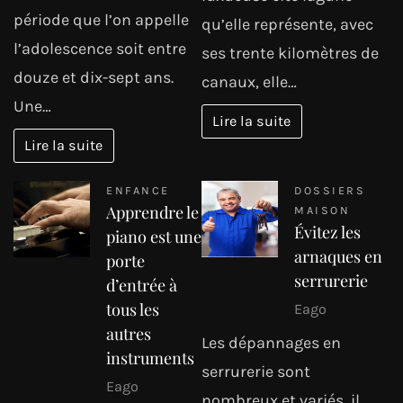
période que l’on appelle
qu’elle représente, avec
l’adolescence soit entre
ses trente kilomètres de
douze et dix-sept ans.
canaux, elle…
Une…
Lire la suite
Lire la suite
ENFANCE
DOSSIERS
Apprendre le
MAISON
Évitez les
piano est une
arnaques en
porte
serrurerie
d’entrée à
tous les
Eago
autres
Les dépannages en
instruments
serrurerie sont
Eago
nombreux et variés, il