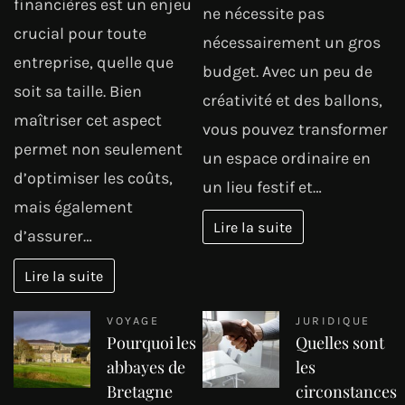
financières est un enjeu
ne nécessite pas
crucial pour toute
nécessairement un gros
entreprise, quelle que
budget. Avec un peu de
soit sa taille. Bien
créativité et des ballons,
maîtriser cet aspect
vous pouvez transformer
permet non seulement
un espace ordinaire en
d’optimiser les coûts,
un lieu festif et…
mais également
Lire la suite
d’assurer…
Lire la suite
VOYAGE
JURIDIQUE
Pourquoi les
Quelles sont
abbayes de
les
Bretagne
circonstances