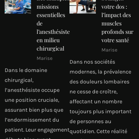
missions
votre dos :
essentielles
l’impact des
de
muscles
l’anesthésiste
profonds sur
en milieu
votre santé
chirurgical
Marise
Marise
Dans nos sociétés
Dans le domaine
modernes, la prévalence
chirurgical,
des douleurs lombaires
l’anesthésiste occupe
ne cesse de croître,
une position cruciale,
affectant un nombre
assurant bien plus que
toujours plus important
l’endormissement du
de personnes au
patient. Leur engagement
quotidien. Cette réalité