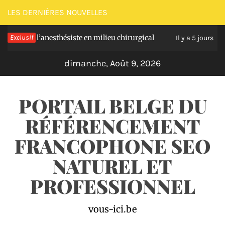
Passer
LES DERNIÈRES NOUVELLES
au
s de l’anesthésiste en milieu chirurgical
Exclusif
Soulage
contenu
Il y a 5 jours
dimanche, Août 9, 2026
PORTAIL BELGE DU
RÉFÉRENCEMENT
FRANCOPHONE SEO
NATUREL ET
PROFESSIONNEL
vous-ici.be