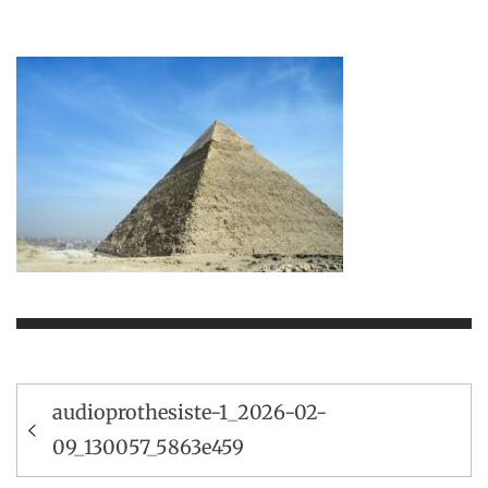
Navigation
audioprothesiste-1_2026-02-
de
09_130057_5863e459
l’article