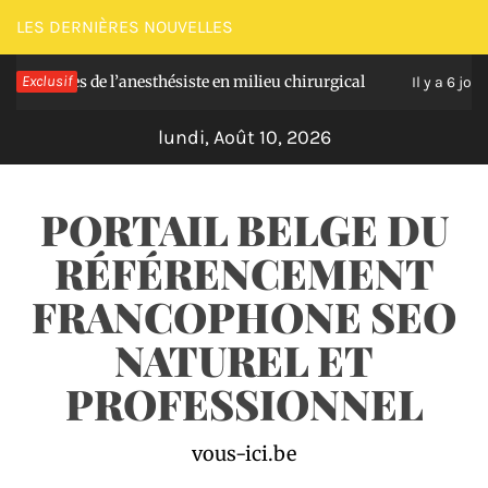
Passer
LES DERNIÈRES NOUVELLES
au
les de l’anesthésiste en milieu chirurgical
Exclusif
Soul
contenu
Il y a 6 jours
lundi, Août 10, 2026
PORTAIL BELGE DU
RÉFÉRENCEMENT
FRANCOPHONE SEO
NATUREL ET
PROFESSIONNEL
vous-ici.be