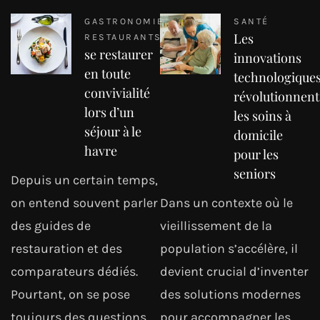
GASTRONOMIE
SANTÉ
Les
RESTAURANTS
se restaurer
innovations
en toute
technologique
convivialité
révolutionnent
lors d’un
les soins à
séjour à le
domicile
havre
pour les
seniors
Depuis un certain temps,
on entend souvent parler
Dans un contexte où le
des guides de
vieillissement de la
restauration et des
population s’accélère, il
comparateurs dédiés.
devient crucial d’inventer
Pourtant, on se pose
des solutions modernes
toujours des questions
pour accompagner les