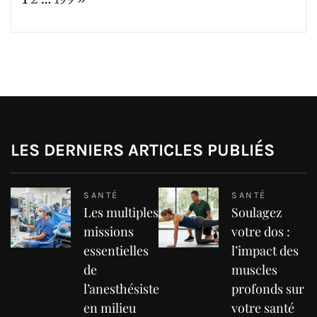
LES DERNIERS ARTICLES PUBLIÉS
SANTÉ
SANTÉ
Les multiples
Soulagez
missions
votre dos :
essentielles
l’impact des
de
muscles
l’anesthésiste
profonds sur
en milieu
votre santé