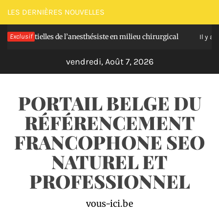
Passer
LES DERNIÈRES NOUVELLES
au
sentielles de l’anesthésiste en milieu chirurgical
Exclusif
contenu
Il y a 3 jours
vendredi, Août 7, 2026
PORTAIL BELGE DU
RÉFÉRENCEMENT
FRANCOPHONE SEO
NATUREL ET
PROFESSIONNEL
vous-ici.be