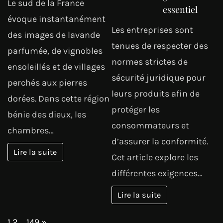
Le sud de la France
essentiel
évoque instantanément
Les entreprises sont
des images de lavande
tenues de respecter des
parfumée, de vignobles
normes strictes de
ensoleillés et de villages
sécurité juridique pour
perchés aux pierres
leurs produits afin de
dorées. Dans cette région
protéger les
bénie des dieux, les
consommateurs et
chambres…
d’assurer la conformité.
Lire la suite
Cet article explore les
différentes exigences…
Lire la suite
Page:
Next
1
2
…
149
»