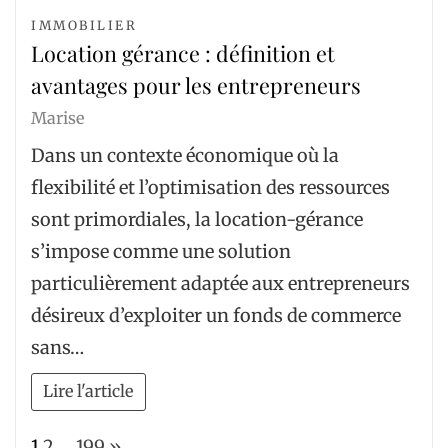
IMMOBILIER
Location gérance : définition et
avantages pour les entrepreneurs
Marise
Dans un contexte économique où la
flexibilité et l’optimisation des ressources
sont primordiales, la location-gérance
s’impose comme une solution
particulièrement adaptée aux entrepreneurs
désireux d’exploiter un fonds de commerce
sans…
Lire l'article
Page:
Next
1
2
…
199
»