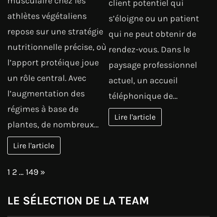
musculaire chez les
client potentiel qui
athlètes végétaliens
s’éloigne ou un patient
repose sur une stratégie
qui ne peut obtenir de
nutritionnelle précise, où
rendez-vous. Dans le
l’apport protéique joue
paysage professionnel
un rôle central. Avec
actuel, un accueil
l’augmentation des
téléphonique de…
régimes à base de
Lire l'article
plantes, de nombreux…
Lire l'article
Page:
Next
1
2
…
149
»
LE SÉLECTION DE LA TEAM