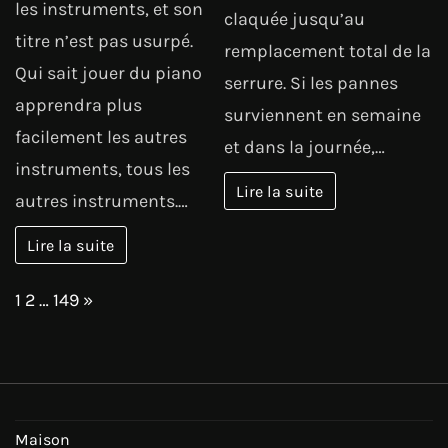
les instruments, et son
claquée jusqu’au
titre n’est pas usurpé.
remplacement total de la
Qui sait jouer du piano
serrure. Si les pannes
apprendra plus
surviennent en semaine
facilement les autres
et dans la journée,…
instruments, tous les
Lire la suite
autres instruments.…
Lire la suite
Page:
Next
1
2
…
149
»
Maison