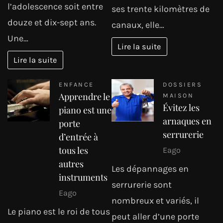
l’adolescence soit entre
ses trente kilomètres de
douze et dix-sept ans.
canaux, elle…
Une…
Lire la suite
Lire la suite
ENFANCE
DOSSIERS
Apprendre le
MAISON
Évitez les
piano est une
arnaques en
porte
serrurerie
d’entrée à
tous les
Eago
autres
Les dépannages en
instruments
serrurerie sont
Eago
nombreux et variés, il
Le piano est le roi de tous
peut aller d’une porte