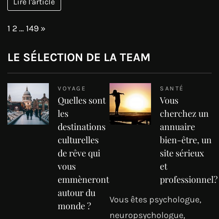
Lire l'article
Page:
Next
1
2
…
149
»
LE SÉLECTION DE LA TEAM
VOYAGE
SANTÉ
Quelles sont
Vous
les
cherchez un
destinations
annuaire
culturelles
bien-être, un
de rêve qui
site sérieux
vous
et
emmèneront
professionnel?
autour du
Vous êtes psychologue,
monde ?
neuropsychologue,