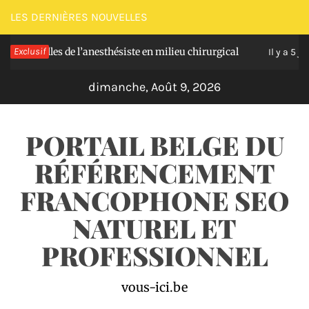
Passer
LES DERNIÈRES NOUVELLES
au
elles de l’anesthésiste en milieu chirurgical
Exclusif
So
contenu
Il y a 5 jours
dimanche, Août 9, 2026
PORTAIL BELGE DU
RÉFÉRENCEMENT
FRANCOPHONE SEO
NATUREL ET
PROFESSIONNEL
vous-ici.be