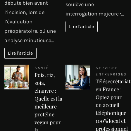
débute bien avant
soulève une
l’incision, lors de
interrogation majeure :…
l’évaluation
Lire l'article
préopératoire, où une
analyse minutieuse…
Lire l'article
SANTÉ
SERVICES
Pois, riz,
ENTREPRISES
Télésecrétariat
soja,
en France :
chanvre :
Optez pour
Quelle est la
un accueil
meilleure
téléphonique
protéine
100% local et
vegan pour
professionnel
la