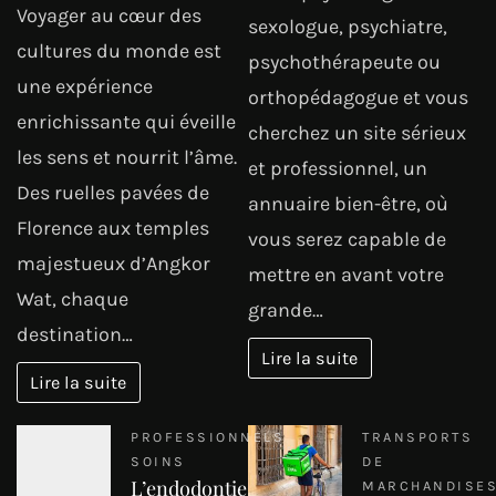
Voyager au cœur des
sexologue, psychiatre,
cultures du monde est
psychothérapeute ou
une expérience
orthopédagogue et vous
enrichissante qui éveille
cherchez un site sérieux
les sens et nourrit l’âme.
et professionnel, un
Des ruelles pavées de
annuaire bien-être, où
Florence aux temples
vous serez capable de
majestueux d’Angkor
mettre en avant votre
Wat, chaque
grande…
destination…
Lire la suite
Lire la suite
PROFESSIONNELS
TRANSPORTS
SOINS
DE
L’endodontie
MARCHANDISE