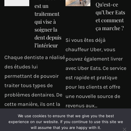
Qu’est-ce
est un
qu’Uber Eats
traitement
et comment
qui vise à
ça marche ?
soigner la
dent depuis
Si vous êtes déjà
l’intérieur
chauffeur Uber, vous
Chaque dentiste a réalisé
pouvez également livrer
des études lui
avec Uber Eats. Ce service
permettant de pouvoir
est rapide et pratique
traiter tous types de
pour les clients et offre
problèmes dentaires. De
une nouvelle source de
cette manière, ils ont la
revenus aux…
possibilité de pouvoir
We use cookies to ensure that we give you the best
Lire la suite
experience on our website. If you continue to use this site we
vous soigner peu importe
will assume that you are happy with it.