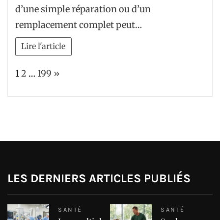
d’une simple réparation ou d’un
remplacement complet peut…
Lire l'article
Page:
Next
1
2
…
199
»
LES DERNIERS ARTICLES PUBLIÉS
SANTÉ
SANTÉ