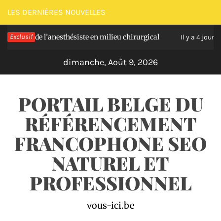
Passer
LES DERNIÈRES NOUVELLES
au
lles de l’anesthésiste en milieu chirurgical
Exclusif
Soul
contenu
Il y a 4 jours
dimanche, Août 9, 2026
PORTAIL BELGE DU
RÉFÉRENCEMENT
FRANCOPHONE SEO
NATUREL ET
PROFESSIONNEL
vous-ici.be