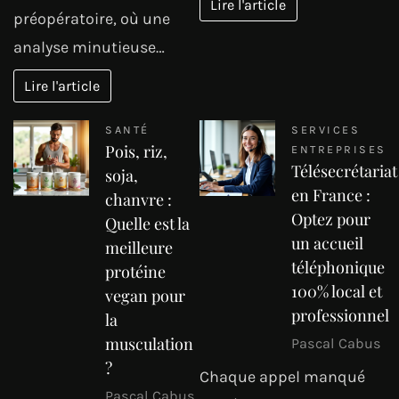
Lire l'article
préopératoire, où une
analyse minutieuse…
Lire l'article
SANTÉ
SERVICES
Pois, riz,
ENTREPRISES
Télésecrétariat
soja,
en France :
chanvre :
Optez pour
Quelle est la
un accueil
meilleure
téléphonique
protéine
100% local et
vegan pour
professionnel
la
musculation
Pascal Cabus
?
Chaque appel manqué
Pascal Cabus