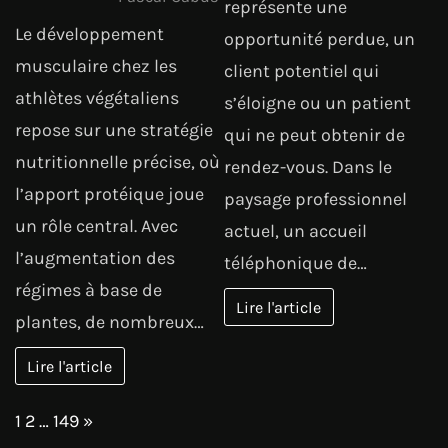
représente une
Le développement
opportunité perdue, un
musculaire chez les
client potentiel qui
athlètes végétaliens
s’éloigne ou un patient
repose sur une stratégie
qui ne peut obtenir de
nutritionnelle précise, où
rendez-vous. Dans le
l’apport protéique joue
paysage professionnel
un rôle central. Avec
actuel, un accueil
l’augmentation des
téléphonique de…
régimes à base de
Lire l'article
plantes, de nombreux…
Lire l'article
Page:
Next
1
2
…
149
»