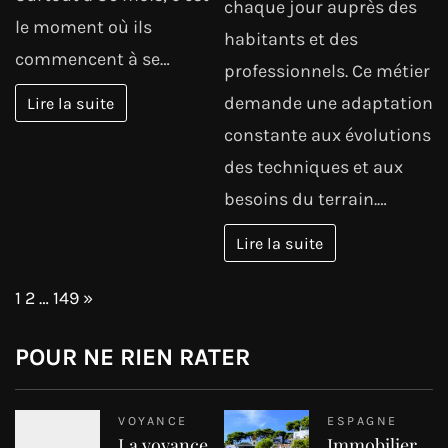
chaque jour auprès des
le moment où ils
habitants et des
commencent à se…
professionnels. Ce métier
demande une adaptation
Lire la suite
constante aux évolutions
des techniques et aux
besoins du terrain.…
Lire la suite
Page:
Next
1
2
…
149
»
POUR NE RIEN RATER
VOYANCE
ESPAGNE
La voyance
Immobilier