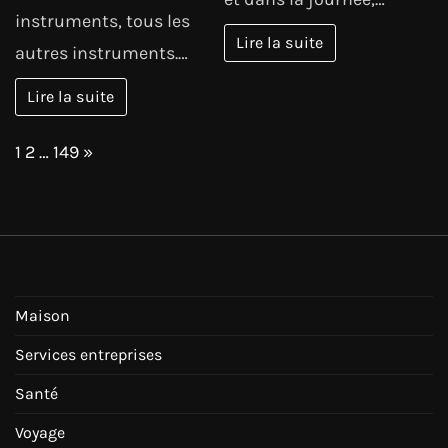
instruments, tous les
Lire la suite
autres instruments.…
Lire la suite
Page:
Next
1
2
…
149
»
Maison
Services entreprises
Santé
Voyage