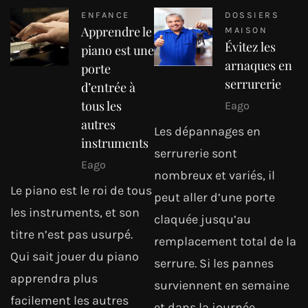
ENFANCE
DOSSIERS
Apprendre le
MAISON
Évitez les
piano est une
arnaques en
porte
serrurerie
d’entrée à
tous les
Eago
autres
Les dépannages en
instruments
serrurerie sont
Eago
nombreux et variés, il
Le piano est le roi de tous
peut aller d’une porte
les instruments, et son
claquée jusqu’au
titre n’est pas usurpé.
remplacement total de la
Qui sait jouer du piano
serrure. Si les pannes
apprendra plus
surviennent en semaine
facilement les autres
et dans la journée,…