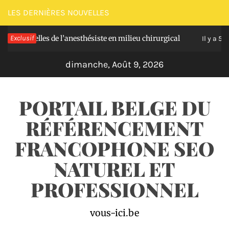
Passer
LES DERNIÈRES NOUVELLES
au
ntielles de l’anesthésiste en milieu chirurgical
Exclusif
contenu
Il y a 5 jours
dimanche, Août 9, 2026
PORTAIL BELGE DU
RÉFÉRENCEMENT
FRANCOPHONE SEO
NATUREL ET
PROFESSIONNEL
vous-ici.be