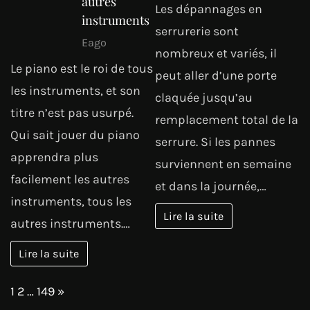
autres
Les dépannages en
instruments
serrurerie sont
Eago
nombreux et variés, il
Le piano est le roi de tous
peut aller d’une porte
les instruments, et son
claquée jusqu’au
titre n’est pas usurpé.
remplacement total de la
Qui sait jouer du piano
serrure. Si les pannes
apprendra plus
surviennent en semaine
facilement les autres
et dans la journée,…
instruments, tous les
Lire la suite
autres instruments.…
Lire la suite
Page:
Next
1
2
…
149
»