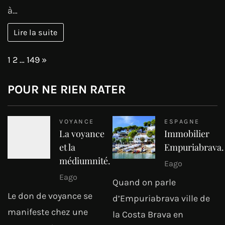
à…
Lire la suite
Page:
Next
1
2
…
149
»
POUR NE RIEN RATER
VOYANCE
ESPAGNE
La voyance
Immobilier
et la
Empuriabrava.
médiumnité.
Eago
Eago
Quand on parle
Le don de voyance se
d’Empuriabrava ville de
manifeste chez une
la Costa Brava en