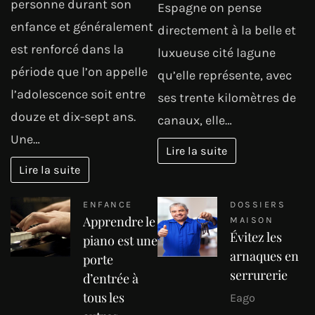
personne durant son
Espagne on pense
enfance et généralement
directement à la belle et
est renforcé dans la
luxueuse cité lagune
période que l’on appelle
qu’elle représente, avec
l’adolescence soit entre
ses trente kilomètres de
douze et dix-sept ans.
canaux, elle…
Une…
Lire la suite
Lire la suite
ENFANCE
DOSSIERS
Apprendre le
MAISON
Évitez les
piano est une
arnaques en
porte
serrurerie
d’entrée à
tous les
Eago