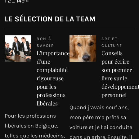
Page:
Next
1
2
…
149
»
LE SÉLECTION DE LA TEAM
BON À
ART ET
SAVOIR
CULTURE
L’importance
Conseils
d’une
pour écrire
comptabilité
son premier
rigoureuse
livre sur le
pour les
développemen
professions
personnel
libérales
Quand j’avais neuf ans,
Pour les professions
mon père m’a prêté sa
libérales en Belgique,
voiture et je l’ai conduite
telles que les médecins,
dans un arbre. Ensuite, il