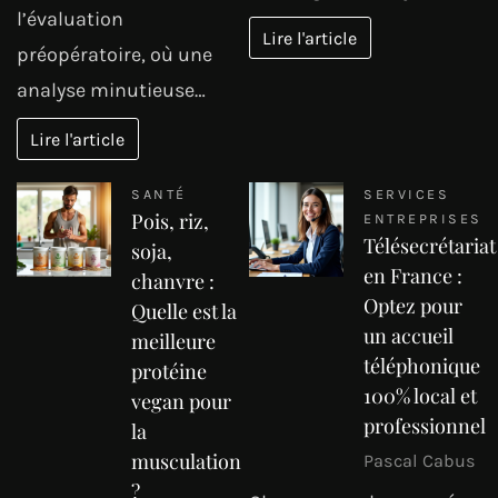
l’évaluation
Lire l'article
préopératoire, où une
analyse minutieuse…
Lire l'article
SANTÉ
SERVICES
Pois, riz,
ENTREPRISES
Télésecrétariat
soja,
en France :
chanvre :
Optez pour
Quelle est la
un accueil
meilleure
téléphonique
protéine
100% local et
vegan pour
professionnel
la
musculation
Pascal Cabus
?