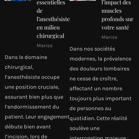
essentielles
l’impact des
de
muscles
l’anesthésiste
profonds sur
en milieu
votre santé
chirurgical
Marise
Marise
Dans nos sociétés
Dans le domaine
modernes, la prévalence
chirurgical,
des douleurs lombaires
l’anesthésiste occupe
ne cesse de croître,
une position cruciale,
affectant un nombre
assurant bien plus que
toujours plus important
l’endormissement du
de personnes au
patient. Leur engagement
quotidien. Cette réalité
débute bien avant
soulève une
l’incision, lors de
interrogation majeure :…