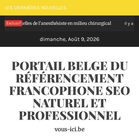
Passer
LES DERNIÈRES NOUVELLES
au
entielles de l’anesthésiste en milieu chirurgical
Exclusif
contenu
Il y a 5 jours
dimanche, Août 9, 2026
PORTAIL BELGE DU
RÉFÉRENCEMENT
FRANCOPHONE SEO
NATUREL ET
PROFESSIONNEL
vous-ici.be