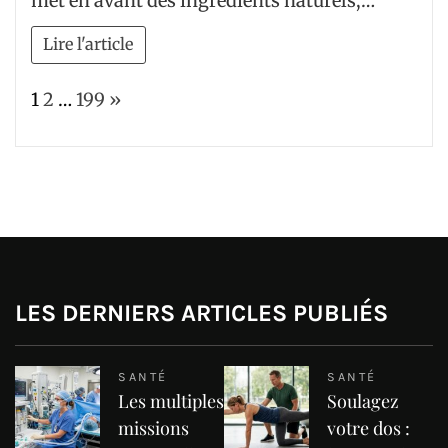
met en avant des ingrédients naturels,…
Lire l'article
Page:
Next
1
2
…
199
»
LES DERNIERS ARTICLES PUBLIÉS
SANTÉ
SANTÉ
Les multiples
Soulagez
missions
votre dos :