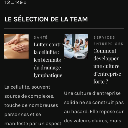
Page:
Next
1
2
…
149
»
LE SÉLECTION DE LA TEAM
SANTÉ
SERVICES
Lutter contre
ENTREPRISES
Comment
la cellulite :
développer
les bienfaits
une culture
du drainage
d’entreprise
lymphatique
forte ?
La cellulite, souvent
Une culture d’entreprise
source de complexes,
solide ne se construit pas
touche de nombreuses
au hasard. Elle repose sur
personnes et se
des valeurs claires, mais
manifeste par un aspect