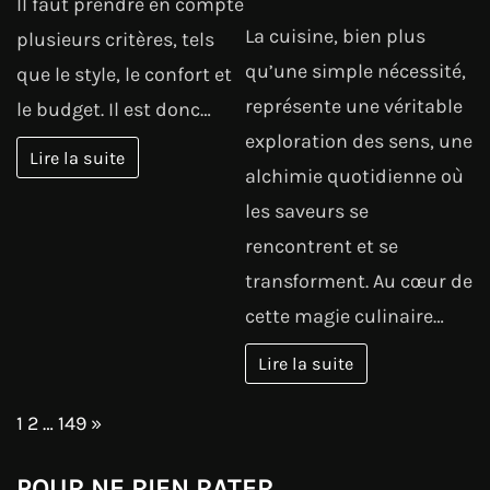
Il faut prendre en compte
La cuisine, bien plus
plusieurs critères, tels
qu’une simple nécessité,
que le style, le confort et
représente une véritable
le budget. Il est donc…
exploration des sens, une
Lire la suite
alchimie quotidienne où
les saveurs se
rencontrent et se
transforment. Au cœur de
cette magie culinaire…
Lire la suite
Page:
Next
1
2
…
149
»
POUR NE RIEN RATER