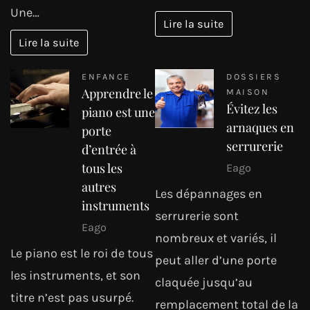
Une…
Lire la suite
Lire la suite
ENFANCE
DOSSIERS
Apprendre le
MAISON
Évitez les
piano est une
arnaques en
porte
serrurerie
d’entrée à
tous les
Eago
autres
Les dépannages en
instruments
serrurerie sont
Eago
nombreux et variés, il
Le piano est le roi de tous
peut aller d’une porte
les instruments, et son
claquée jusqu’au
titre n’est pas usurpé.
remplacement total de la