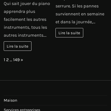
Qui sait jouer du piano
serrure. Si les pannes
apprendra plus
surviennent en semaine
facilement les autres
et dans la journée,…
instruments, tous les
Lire la suite
autres instruments.…
Lire la suite
Page:
Next
1
2
…
149
»
Maison
Services entreprises