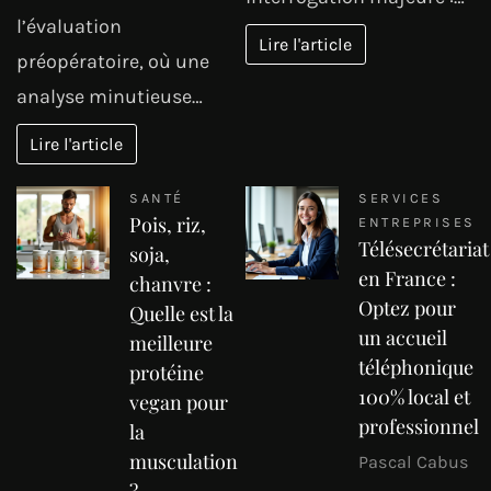
l’évaluation
Lire l'article
préopératoire, où une
analyse minutieuse…
Lire l'article
SANTÉ
SERVICES
Pois, riz,
ENTREPRISES
Télésecrétariat
soja,
en France :
chanvre :
Optez pour
Quelle est la
un accueil
meilleure
téléphonique
protéine
100% local et
vegan pour
professionnel
la
musculation
Pascal Cabus