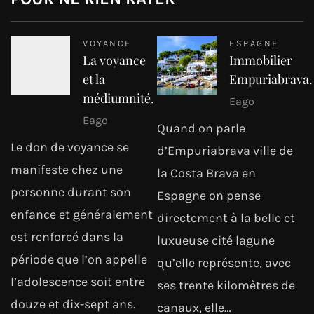
VOYANCE
ESPAGNE
La voyance
Immobilier
et la
Empuriabrava.
médiumnité.
Eago
Eago
Quand on parle
Le don de voyance se
d’Empuriabrava ville de
manifeste chez une
la Costa Brava en
personne durant son
Espagne on pense
enfance et généralement
directement à la belle et
est renforcé dans la
luxueuse cité lagune
période que l’on appelle
qu’elle représente, avec
l’adolescence soit entre
ses trente kilomètres de
douze et dix-sept ans.
canaux, elle…