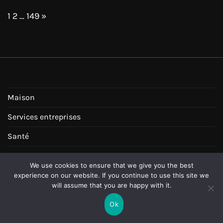
Page:
Next
1
2
…
149
»
Maison
Services entreprises
Santé
Voyage
We use cookies to ensure that we give you the best
Bon à savoir
experience on our website. If you continue to use this site we
will assume that you are happy with it.
Dossiers maison
Ok
Loisirs