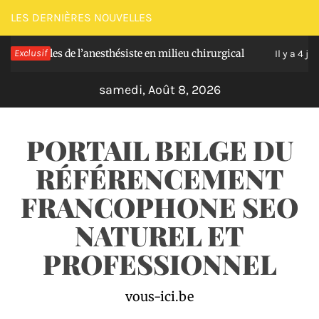
Passer
LES DERNIÈRES NOUVELLES
au
elles de l’anesthésiste en milieu chirurgical
Exclusif
So
contenu
Il y a 4 jours
samedi, Août 8, 2026
PORTAIL BELGE DU
RÉFÉRENCEMENT
FRANCOPHONE SEO
NATUREL ET
PROFESSIONNEL
vous-ici.be