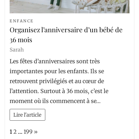
ENFANCE
Organisez l’anniversaire d’un bébé de
36 mois
Sarah
Les fêtes d’anniversaires sont très
importantes pour les enfants. Ils se
retrouvent privilégiés et au cœur de
l’attention. Surtout à 36 mois, c’est le
moment où ils commencent à se…
Lire l'article
Page:
Next
1
2
…
199
»