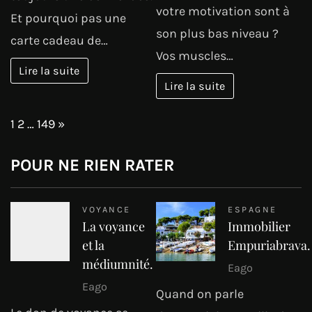
votre motivation sont à
Et pourquoi pas une
son plus bas niveau ?
carte cadeau de…
Vos muscles…
Lire la suite
Lire la suite
Page:
Next
1
2
…
149
»
POUR NE RIEN RATER
VOYANCE
ESPAGNE
La voyance
Immobilier
et la
Empuriabrava.
médiumnité.
Eago
Eago
Quand on parle