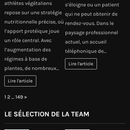
athlètes végétaliens
s’éloigne ou un patient
repose sur une stratégie
qui ne peut obtenir de
nutritionnelle précise, où
rendez-vous. Dans le
l’apport protéique joue
paysage professionnel
un rôle central. Avec
actuel, un accueil
l’augmentation des
téléphonique de…
régimes à base de
Lire l'article
plantes, de nombreux…
Lire l'article
Page:
Next
1
2
…
149
»
LE SÉLECTION DE LA TEAM