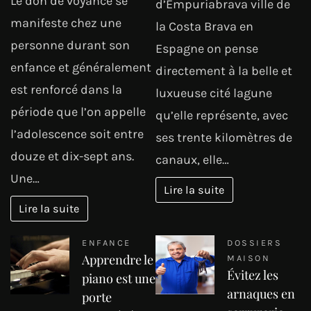
Le don de voyance se
d’Empuriabrava ville de
manifeste chez une
la Costa Brava en
personne durant son
Espagne on pense
enfance et généralement
directement à la belle et
est renforcé dans la
luxueuse cité lagune
période que l’on appelle
qu’elle représente, avec
l’adolescence soit entre
ses trente kilomètres de
douze et dix-sept ans.
canaux, elle…
Une…
Lire la suite
Lire la suite
ENFANCE
DOSSIERS
Apprendre le
MAISON
Évitez les
piano est une
arnaques en
porte