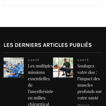
LES DERNIERS ARTICLES PUBLIÉS
SANTÉ
SANTÉ
Les multiples
Soulagez
missions
votre dos :
essentielles
l’impact des
de
muscles
l’anesthésiste
profonds sur
en milieu
votre santé
chirurgical
Marise