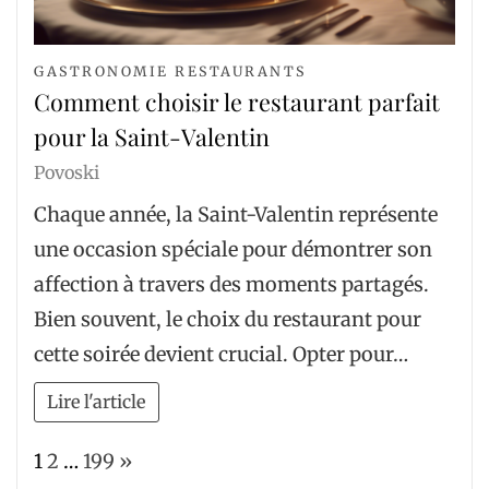
GASTRONOMIE RESTAURANTS
Comment choisir le restaurant parfait
pour la Saint-Valentin
Povoski
Chaque année, la Saint-Valentin représente
une occasion spéciale pour démontrer son
affection à travers des moments partagés.
Bien souvent, le choix du restaurant pour
cette soirée devient crucial. Opter pour…
Lire l'article
Page:
Next
1
2
…
199
»