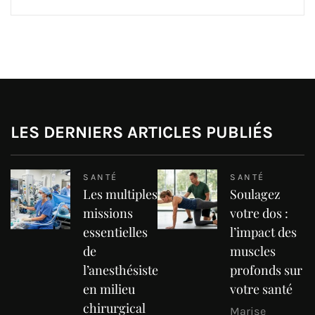
LES DERNIERS ARTICLES PUBLIÉS
SANTÉ
SANTÉ
Les multiples
Soulagez
missions
votre dos :
essentielles
l’impact des
de
muscles
l’anesthésiste
profonds sur
en milieu
votre santé
chirurgical
Marise