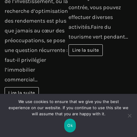
de l’investissement, où la
contrée, vous pouvez
recherche d’optimisation
effectuer diverses
des rendements est plus
activités.Faire du
que jamais au cœur des
tourisme vert pendant…
préoccupations, se pose
une question récurrente :
Lire la suite
faut-il privilégier
l’immobilier
commercial…
Lire la suite
We use cookies to ensure that we give you the best
experience on our website. If you continue to use this site we
Page:
Next
1
2
…
149
»
will assume that you are happy with it.
Ok
POUR NE RIEN RATER