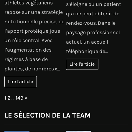
athlètes végétaliens
s’éloigne ou un patient
repose sur une stratégie
qui ne peut obtenir de
nutritionnelle précise, où
rendez-vous. Dans le
l’apport protéique joue
paysage professionnel
un rôle central. Avec
actuel, un accueil
l’augmentation des
téléphonique de…
régimes à base de
Lire l'article
plantes, de nombreux…
Lire l'article
Page:
Next
1
2
…
149
»
LE SÉLECTION DE LA TEAM