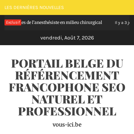
Passer
LES DERNIÈRES NOUVELLES
au
elles de l’anesthésiste en milieu chirurgical
Exclusif
So
contenu
Il y a 3 jours
vendredi, Août 7, 2026
PORTAIL BELGE DU
RÉFÉRENCEMENT
FRANCOPHONE SEO
NATUREL ET
PROFESSIONNEL
vous-ici.be