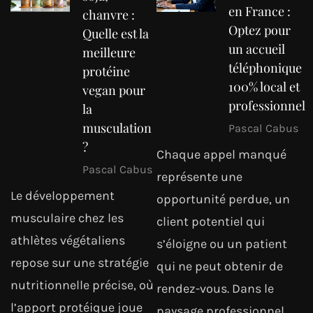
en France :
chanvre :
Optez pour
Quelle est la
un accueil
meilleure
téléphonique
protéine
100% local et
vegan pour
professionnel
la
musculation
Pascal Cabus
?
Chaque appel manqué
Pascal Cabus
représente une
Le développement
opportunité perdue, un
musculaire chez les
client potentiel qui
athlètes végétaliens
s’éloigne ou un patient
repose sur une stratégie
qui ne peut obtenir de
nutritionnelle précise, où
rendez-vous. Dans le
l’apport protéique joue
paysage professionnel