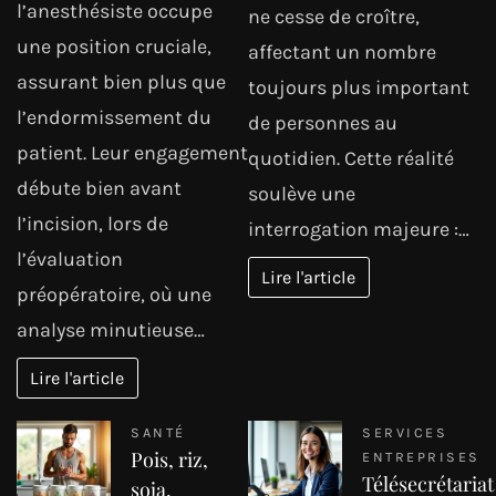
l’anesthésiste occupe
ne cesse de croître,
une position cruciale,
affectant un nombre
assurant bien plus que
toujours plus important
l’endormissement du
de personnes au
patient. Leur engagement
quotidien. Cette réalité
débute bien avant
soulève une
l’incision, lors de
interrogation majeure :…
l’évaluation
Lire l'article
préopératoire, où une
analyse minutieuse…
Lire l'article
SANTÉ
SERVICES
Pois, riz,
ENTREPRISES
Télésecrétariat
soja,