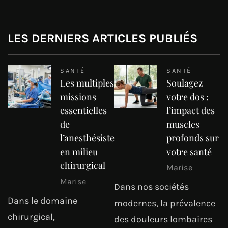
LES DERNIERS ARTICLES PUBLIÉS
SANTÉ
SANTÉ
Les multiples
Soulagez
missions
votre dos :
essentielles
l’impact des
de
muscles
l’anesthésiste
profonds sur
en milieu
votre santé
chirurgical
Marise
Marise
Dans nos sociétés
Dans le domaine
modernes, la prévalence
chirurgical,
des douleurs lombaires