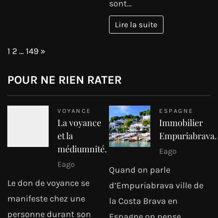
sont…
Lire la suite
Page:
Next
1
2
…
149
»
POUR NE RIEN RATER
VOYANCE
ESPAGNE
La voyance
Immobilier
et la
Empuriabrava.
médiumnité.
Eago
Eago
Quand on parle
Le don de voyance se
d’Empuriabrava ville de
manifeste chez une
la Costa Brava en
personne durant son
Espagne on pense