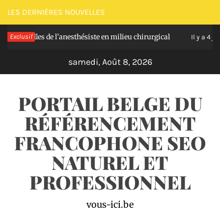
Passer
LES DERNIÈRES NOUVELLES
au
ielles de l’anesthésiste en milieu chirurgical
Exclusif
So
contenu
Il y a 4 jours
samedi, Août 8, 2026
PORTAIL BELGE DU
RÉFÉRENCEMENT
FRANCOPHONE SEO
NATUREL ET
PROFESSIONNEL
vous-ici.be