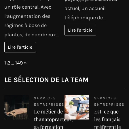
un rôle central. Avec
actuel, un accueil
l’augmentation des
téléphonique de…
régimes à base de
Lire l'article
plantes, de nombreux…
Lire l'article
Page:
Next
1
2
…
149
»
LE SÉLECTION DE LA TEAM
SERVICES
SERVICES
ENTREPRISES
ENTREPRISES
Le métier de
Est-ce que
thanatopracteur,
les français
sa formation
préfèrent le