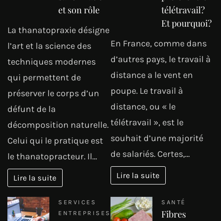
et son rôle
télétravail?
Et pourquoi?
La thanatopraxie désigne
En France, comme dans
l’art et la science des
d’autres pays, le travail à
techniques modernes
distance a le vent en
qui permettent de
poupe. Le travail à
préserver le corps d’un
distance, ou « le
défunt de la
télétravail », est le
décomposition naturelle.
souhait d’une majorité
Celui qui le pratique est
de salariés. Certes,…
le thanatopracteur. Il…
Lire la suite
Lire la suite
SERVICES
SANTÉ
Fibres
ENTREPRISES