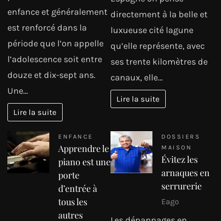
enfance et généralement
directement à la belle et
est renforcé dans la
luxueuse cité lagune
période que l’on appelle
qu’elle représente, avec
l’adolescence soit entre
ses trente kilomètres de
douze et dix-sept ans.
canaux, elle…
Une…
Lire la suite
Lire la suite
ENFANCE
DOSSIERS
Apprendre le
MAISON
Évitez les
piano est une
arnaques en
porte
serrurerie
d’entrée à
tous les
Eago
autres
Les dépannages en