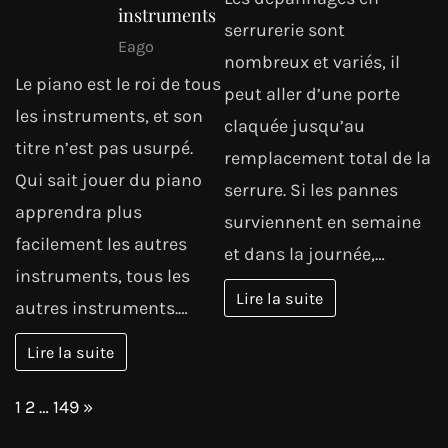
instruments
serrurerie sont
Eago
nombreux et variés, il
Le piano est le roi de tous
peut aller d’une porte
les instruments, et son
claquée jusqu’au
titre n’est pas usurpé.
remplacement total de la
Qui sait jouer du piano
serrure. Si les pannes
apprendra plus
surviennent en semaine
facilement les autres
et dans la journée,…
instruments, tous les
Lire la suite
autres instruments.…
Lire la suite
Page:
Next
1
2
…
149
»