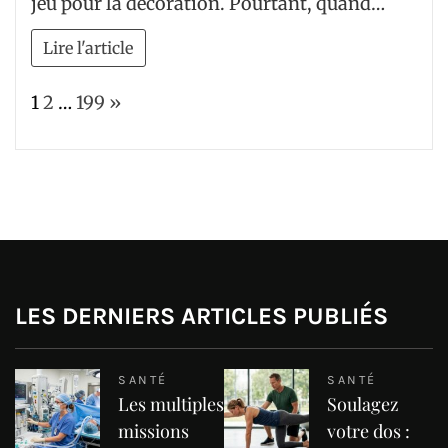
jeu pour la décoration. Pourtant, quand…
Lire l'article
Page:
Next
1
2
…
199
»
LES DERNIERS ARTICLES PUBLIÉS
SANTÉ
SANTÉ
Les multiples
Soulagez
missions
votre dos :