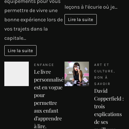
équipements pour vous
leçons à l’écurie où je…
permettre de vivre une
bonne expérience lors de
Lire la suite
vos trajets dans la
capitale…
Lire la suite
ENFANCE
ART ET
Le livre
CULTURE
,
BON À
personnalisé
SAVOIR
est en vogue
David
pour
Copperfield :
permettre
trois
aux enfant
explications
d’apprendre
de ses
à lire.