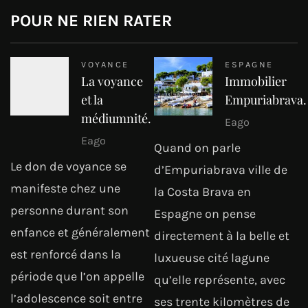
POUR NE RIEN RATER
VOYANCE
ESPAGNE
La voyance
Immobilier
et la
Empuriabrava.
médiumnité.
Eago
Eago
Quand on parle
Le don de voyance se
d’Empuriabrava ville de
manifeste chez une
la Costa Brava en
personne durant son
Espagne on pense
enfance et généralement
directement à la belle et
est renforcé dans la
luxueuse cité lagune
période que l’on appelle
qu’elle représente, avec
l’adolescence soit entre
ses trente kilomètres de