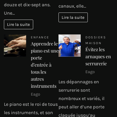
douze et dix-sept ans.
canaux, elle…
Une…
Lire la suite
Lire la suite
ENFANCE
DOSSIERS
Apprendre le
MAISON
Évitez les
piano est une
arnaques en
porte
serrurerie
d’entrée à
tous les
Eago
autres
Les dépannages en
instruments
serrurerie sont
Eago
nombreux et variés, il
Le piano est le roi de tous
peut aller d’une porte
les instruments, et son
claquée jusqu’au