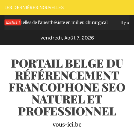
Passer
LES DERNIÈRES NOUVELLES
au
entielles de l’anesthésiste en milieu chirurgical
Exclusif
contenu
Il y a 3 jours
vendredi, Août 7, 2026
PORTAIL BELGE DU
RÉFÉRENCEMENT
FRANCOPHONE SEO
NATUREL ET
PROFESSIONNEL
vous-ici.be