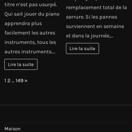
titre n’est pas usurpé.
remplacement total de la
Qui sait jouer du piano
serrure. Si les pannes
apprendra plus
surviennent en semaine
facilement les autres
et dans la journée,…
instruments, tous les
Lire la suite
autres instruments.…
Lire la suite
Page:
Next
1
2
…
149
»
Maison