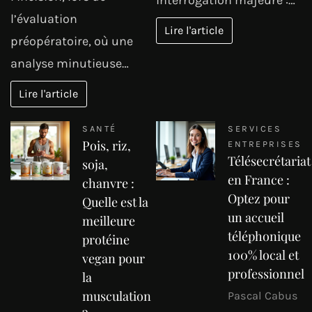
interrogation majeure :…
l’évaluation
Lire l'article
préopératoire, où une
analyse minutieuse…
Lire l'article
SANTÉ
SERVICES
Pois, riz,
ENTREPRISES
Télésecrétariat
soja,
en France :
chanvre :
Optez pour
Quelle est la
un accueil
meilleure
téléphonique
protéine
100% local et
vegan pour
professionnel
la
musculation
Pascal Cabus