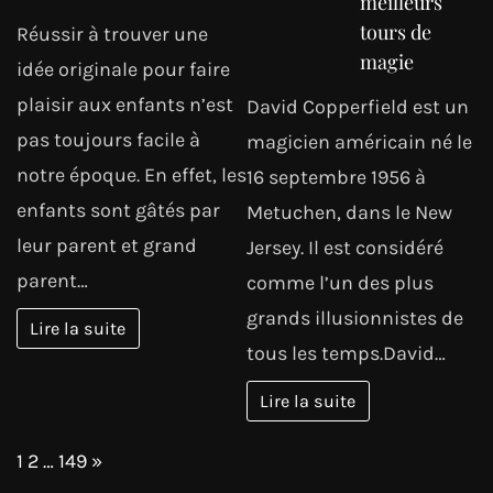
meilleurs
tours de
Réussir à trouver une
magie
idée originale pour faire
plaisir aux enfants n’est
David Copperfield est un
pas toujours facile à
magicien américain né le
notre époque. En effet, les
16 septembre 1956 à
enfants sont gâtés par
Metuchen, dans le New
leur parent et grand
Jersey. Il est considéré
parent…
comme l’un des plus
grands illusionnistes de
Lire la suite
tous les temps.David…
Lire la suite
Page:
Next
1
2
…
149
»