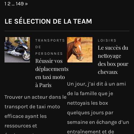
Page:
Next
1
2
…
149
»
LE SÉLECTION DE LA TEAM
TRANSPORTS
LOISIRS
Le succès du
DE
PERSONNES
nettoyage
Réussir vos
des box pour
déplacements
chevaux
en taxi moto
Un jour, j’ai dit à un ami
à Paris
de la famille que je
Trouver un acteur dans le
nettoyais les box
transport de taxi moto
quelques jours par
efficace ayant les
semaine en échange d’un
ressources et
entraînement et de