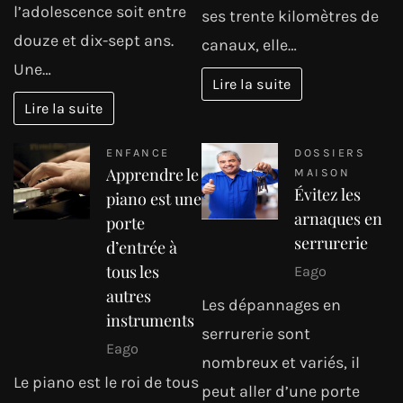
l’adolescence soit entre
ses trente kilomètres de
douze et dix-sept ans.
canaux, elle…
Une…
Lire la suite
Lire la suite
ENFANCE
DOSSIERS
Apprendre le
MAISON
Évitez les
piano est une
arnaques en
porte
serrurerie
d’entrée à
tous les
Eago
autres
Les dépannages en
instruments
serrurerie sont
Eago
nombreux et variés, il
Le piano est le roi de tous
peut aller d’une porte