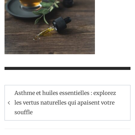
Navigation
Asthme et huiles essentielles : explorez
de
les vertus naturelles qui apaisent votre
l’article
souffle