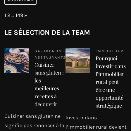
Page:
Next
1
2
…
149
»
LE SÉLECTION DE LA TEAM
GASTRONOMIE
IMMOBILIER
Pourquoi
RESTAURANTS
Cuisiner
investir dans
sans gluten :
l’immobilier
les
rural peut
meilleures
être une
recettes à
opportunité
découvrir
stratégique
Cuisiner sans gluten ne
Investir dans
signifie pas renoncer à la
l’immobilier rural devient