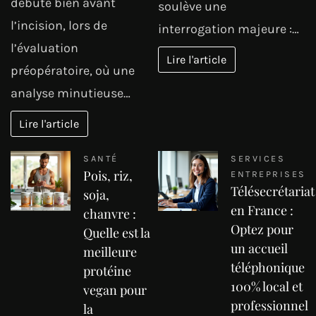
débute bien avant
soulève une
l’incision, lors de
interrogation majeure :…
l’évaluation
Lire l'article
préopératoire, où une
analyse minutieuse…
Lire l'article
SANTÉ
SERVICES
Pois, riz,
ENTREPRISES
Télésecrétariat
soja,
en France :
chanvre :
Optez pour
Quelle est la
un accueil
meilleure
téléphonique
protéine
100% local et
vegan pour
professionnel
la