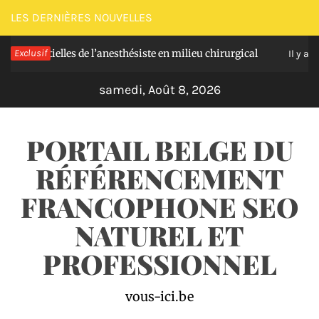
Passer
LES DERNIÈRES NOUVELLES
au
sentielles de l’anesthésiste en milieu chirurgical
Exclusif
contenu
Il y a 4 jours
samedi, Août 8, 2026
PORTAIL BELGE DU
RÉFÉRENCEMENT
FRANCOPHONE SEO
NATUREL ET
PROFESSIONNEL
vous-ici.be