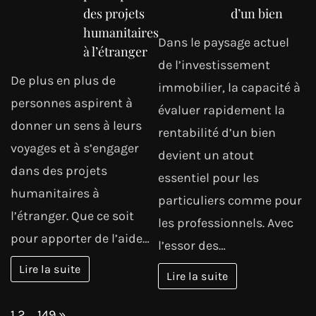
des projets
d’un bien
humanitaires
Dans le paysage actuel
à l’étranger
de l’investissement
De plus en plus de
immobilier, la capacité à
personnes aspirent à
évaluer rapidement la
donner un sens à leurs
rentabilité d’un bien
voyages et à s’engager
devient un atout
dans des projets
essentiel pour les
humanitaires à
particuliers comme pour
l’étranger. Que ce soit
les professionnels. Avec
pour apporter de l’aide…
l’essor des…
Lire la suite
Lire la suite
Page:
Next
1
2
…
149
»