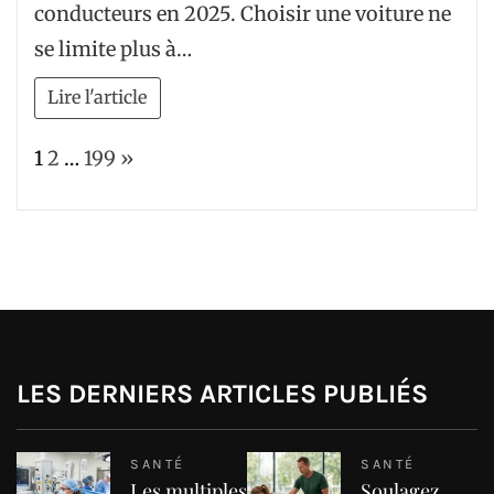
conducteurs en 2025. Choisir une voiture ne
se limite plus à…
Lire l'article
Page:
Next
1
2
…
199
»
LES DERNIERS ARTICLES PUBLIÉS
SANTÉ
SANTÉ
Les multiples
Soulagez