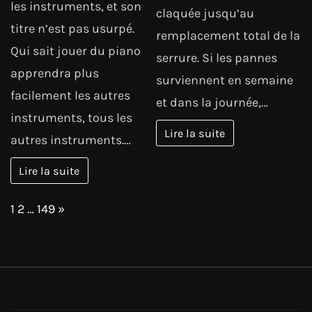
les instruments, et son
claquée jusqu’au
titre n’est pas usurpé.
remplacement total de la
Qui sait jouer du piano
serrure. Si les pannes
apprendra plus
surviennent en semaine
facilement les autres
et dans la journée,…
instruments, tous les
Lire la suite
autres instruments.…
Lire la suite
Page:
Next
1
2
…
149
»