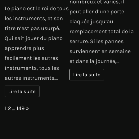
nombreux et variés, il
Le piano est le roi de tous
peut aller d’une porte
les instruments, et son
claquée jusqu’au
titre n’est pas usurpé.
remplacement total de la
Qui sait jouer du piano
serrure. Si les pannes
apprendra plus
surviennent en semaine
facilement les autres
et dans la journée,…
instruments, tous les
Lire la suite
autres instruments.…
Lire la suite
Page:
Next
1
2
…
149
»