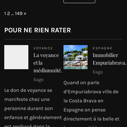
Page:
Next
1
2
…
149
»
POUR NE RIEN RATER
VOYANCE
ESPAGNE
La voyance
Immobilier
et la
Empuriabrava.
médiumnité.
Eago
Eago
Quand on parle
Le don de voyance se
d’Empuriabrava ville de
manifeste chez une
la Costa Brava en
personne durant son
Espagne on pense
enfance et généralement
directement à la belle et
est renforcé dans la