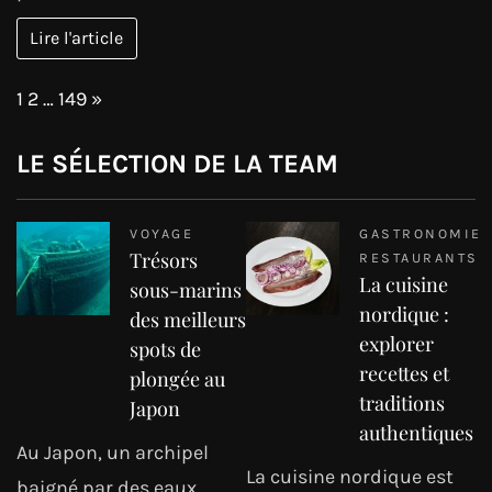
Lire l'article
Page:
Next
1
2
…
149
»
LE SÉLECTION DE LA TEAM
VOYAGE
GASTRONOMIE
Trésors
RESTAURANTS
La cuisine
sous-marins
nordique :
des meilleurs
explorer
spots de
recettes et
plongée au
traditions
Japon
authentiques
Au Japon, un archipel
La cuisine nordique est
baigné par des eaux