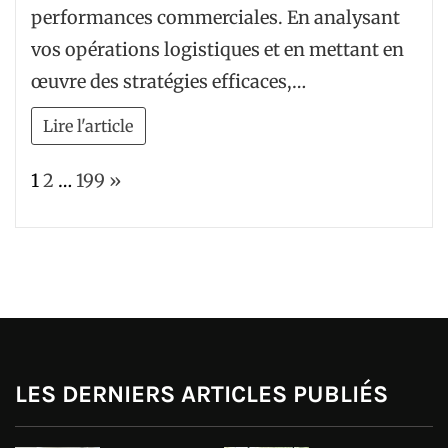
performances commerciales. En analysant
vos opérations logistiques et en mettant en
œuvre des stratégies efficaces,…
Lire l'article
Page:
Next
1
2
…
199
»
LES DERNIERS ARTICLES PUBLIÉS