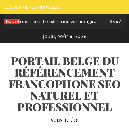
Passer
LES DERNIÈRES NOUVELLES
au
ielles de l’anesthésiste en milieu chirurgical
Exclusif
S
contenu
Il y a 2 jours
jeudi, Août 6, 2026
PORTAIL BELGE DU
RÉFÉRENCEMENT
FRANCOPHONE SEO
NATUREL ET
PROFESSIONNEL
vous-ici.be