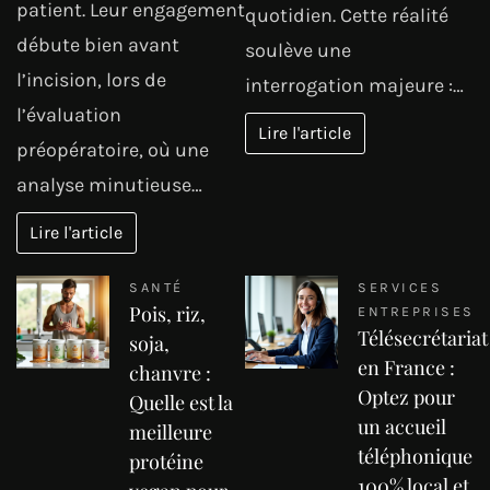
patient. Leur engagement
quotidien. Cette réalité
débute bien avant
soulève une
l’incision, lors de
interrogation majeure :…
l’évaluation
Lire l'article
préopératoire, où une
analyse minutieuse…
Lire l'article
SANTÉ
SERVICES
Pois, riz,
ENTREPRISES
Télésecrétariat
soja,
en France :
chanvre :
Optez pour
Quelle est la
un accueil
meilleure
téléphonique
protéine
100% local et