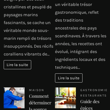
un véritable trésor
cristallines et peuplé de
gastronomique, reflet
paysages marins
des traditions
fascinants, se cache un
ancestrales des pays
véritable monde sous-
scandinaves. À travers les
marin rempli de trésors
années, les recettes ont
insoupçonnés. Des récifs
évolué, intégrant des
coralliens vibrants de…
ingrédients locaux et des
Lire la suite
techniques…
Lire la suite
MAISON
GASTRONOMIE
Comment
RESTAURANTS
Guide des
déterminer
épices
la source