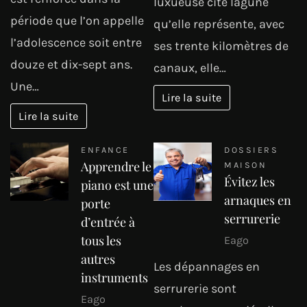
luxueuse cité lagune
période que l’on appelle
qu’elle représente, avec
l’adolescence soit entre
ses trente kilomètres de
douze et dix-sept ans.
canaux, elle…
Une…
Lire la suite
Lire la suite
ENFANCE
DOSSIERS
Apprendre le
MAISON
Évitez les
piano est une
arnaques en
porte
serrurerie
d’entrée à
tous les
Eago
autres
Les dépannages en
instruments
serrurerie sont
Eago