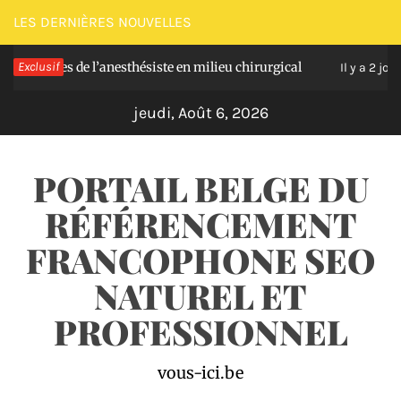
Passer
LES DERNIÈRES NOUVELLES
au
lles de l’anesthésiste en milieu chirurgical
Exclusif
Sou
contenu
Il y a 2 jours
jeudi, Août 6, 2026
PORTAIL BELGE DU
RÉFÉRENCEMENT
FRANCOPHONE SEO
NATUREL ET
PROFESSIONNEL
vous-ici.be