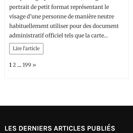
portrait de petit format représentant le
visage d’une personne de manière neutre
habituellement utiliser pour des document
administratif officiel tels que la carte…
Lire l'article
Page:
Next
1
2
…
199
»
LES DERNIERS ARTICLES PUBLIÉS