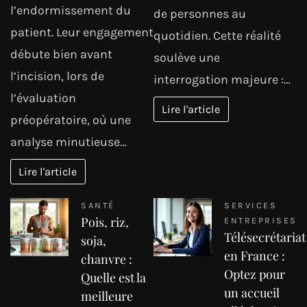
l’endormissement du
de personnes au
patient. Leur engagement
quotidien. Cette réalité
débute bien avant
soulève une
l’incision, lors de
interrogation majeure :…
l’évaluation
Lire l'article
préopératoire, où une
analyse minutieuse…
Lire l'article
SANTÉ
SERVICES
Pois, riz,
ENTREPRISES
Télésecrétariat
soja,
en France :
chanvre :
Optez pour
Quelle est la
un accueil
meilleure