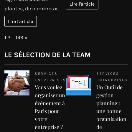
Lire l'article
plantes, de nombreux…
Lire l'article
Page:
Next
1
2
…
149
»
LE SÉLECTION DE LA TEAM
SERVICES
SERVICES
ENTREPRISES
ENTREPRISES
Vous voulez
Un Outil de
organiser un
gestion
événement à
planning :
Paris pour
une bonne
votre
organisation
entreprise ?
de