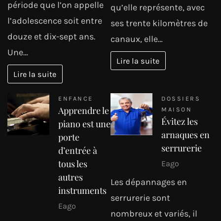
période que l’on appelle
qu’elle représente, avec
l’adolescence soit entre
ses trente kilomètres de
douze et dix-sept ans.
canaux, elle…
Une…
Lire la suite
Lire la suite
ENFANCE
DOSSIERS
Apprendre le
MAISON
Évitez les
piano est une
arnaques en
porte
serrurerie
d’entrée à
tous les
Eago
autres
Les dépannages en
instruments
serrurerie sont
Eago
nombreux et variés, il