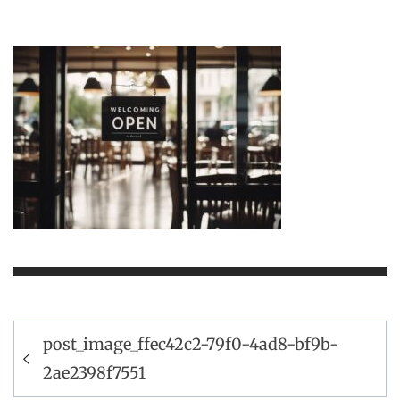
Navigation
post_image_ffec42c2-79f0-4ad8-bf9b-
de
2ae2398f7551
l’article