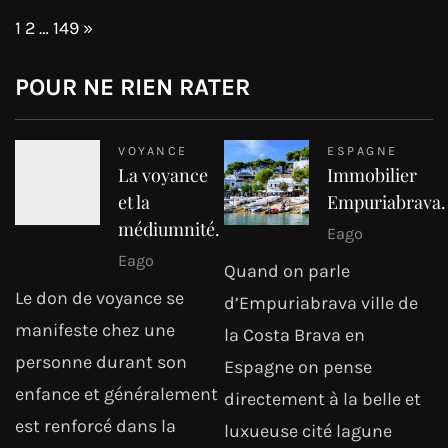
Page:
Next
1
2
…
149
»
POUR NE RIEN RATER
VOYANCE
ESPAGNE
La voyance
Immobilier
et la
Empuriabrava.
médiumnité.
Eago
Eago
Quand on parle
Le don de voyance se
d’Empuriabrava ville de
manifeste chez une
la Costa Brava en
personne durant son
Espagne on pense
enfance et généralement
directement à la belle et
est renforcé dans la
luxueuse cité lagune