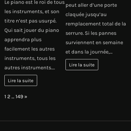
Le piano est le roi de tous
peut aller d’une porte
les instruments, et son
claquée jusqu’au
titre n’est pas usurpé.
remplacement total de la
Qui sait jouer du piano
serrure. Si les pannes
apprendra plus
surviennent en semaine
facilement les autres
et dans la journée,…
instruments, tous les
Lire la suite
autres instruments.…
Lire la suite
Page:
Next
1
2
…
149
»