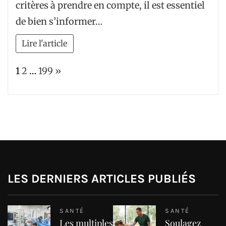
critères à prendre en compte, il est essentiel
de bien s’informer…
Lire l'article
Page:
Next
1
2
…
199
»
LES DERNIERS ARTICLES PUBLIÉS
SANTÉ
SANTÉ
Les multiples
Soulagez