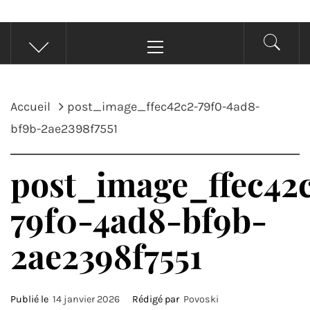
Menu
principal
Accueil
post_image_ffec42c2-79f0-4ad8-
bf9b-2ae2398f7551
post_image_ffec42
79f0-4ad8-bf9b-
2ae2398f7551
Publié le
14 janvier 2026
Rédigé par
Povoski