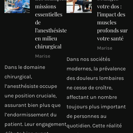
missions
votre dos :
essentielles
l’impact des
de
muscles
l’anesthésiste
profonds sur
en milieu
votre santé
chirurgical
Marise
Marise
Dans nos sociétés
Dans le domaine
modernes, la prévalence
chirurgical,
des douleurs lombaires
l’anesthésiste occupe
ne cesse de croître,
une position cruciale,
affectant un nombre
assurant bien plus que
toujours plus important
l’endormissement du
de personnes au
patient. Leur engagement
quotidien. Cette réalité