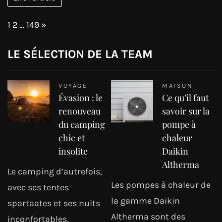
Page:
Next
1
2
…
149
»
LE SÉLECTION DE LA TEAM
VOYAGE
MAISON
Évasion : le
Ce qu’il faut
renouveau
savoir sur la
du camping
pompe à
chic et
chaleur
insolite
Daikin
Altherma
Le camping d’autrefois,
Les pompes à chaleur de
avec ses tentes
la gamme Daikin
spartaates et ses nuits
Altherma sont des
inconfortables,