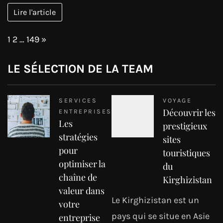
Lire l'article
Page:
Next
1
2
…
149
»
LE SÉLECTION DE LA TEAM
SERVICES
VOYAGE
Découvrir les
ENTREPRISES
Les
prestigieux
stratégies
sites
pour
touristiques
optimiser la
du
chaîne de
Kirghizistan
valeur dans
Le Kirghizistan est un
votre
pays qui se situe en Asie
entreprise