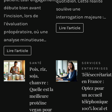
quotidien. Cette réalité
débute bien avant
soulève une
l’incision, lors de
interrogation majeure :…
l’évaluation
Lire l'article
préopératoire, où une
analyse minutieuse…
Lire l'article
SANTÉ
SERVICES
Pois, riz,
ENTREPRISES
Télésecrétariat
soja,
en France :
chanvre :
Optez pour
Quelle est la
un accueil
meilleure
téléphonique
protéine
100% local et
vegan pour