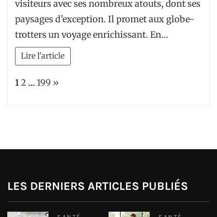
visiteurs avec ses nombreux atouts, dont ses
paysages d’exception. Il promet aux globe-
trotters un voyage enrichissant. En…
Lire l'article
Page:
Next
1
2
…
199
»
LES DERNIERS ARTICLES PUBLIÉS
SANTÉ
SANTÉ