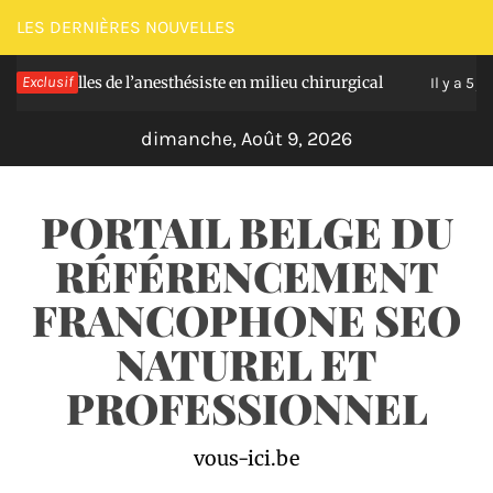
Passer
LES DERNIÈRES NOUVELLES
au
tielles de l’anesthésiste en milieu chirurgical
Exclusif
contenu
Il y a 5 jours
dimanche, Août 9, 2026
PORTAIL BELGE DU
RÉFÉRENCEMENT
FRANCOPHONE SEO
NATUREL ET
PROFESSIONNEL
vous-ici.be