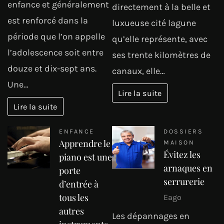
enfance et généralement
directement à la belle et
est renforcé dans la
luxueuse cité lagune
période que l’on appelle
qu’elle représente, avec
l’adolescence soit entre
ses trente kilomètres de
douze et dix-sept ans.
canaux, elle…
Une…
Lire la suite
Lire la suite
ENFANCE
DOSSIERS
Apprendre le
MAISON
Évitez les
piano est une
arnaques en
porte
serrurerie
d’entrée à
tous les
Eago
autres
Les dépannages en