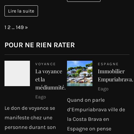
Lire la suite
Page:
Next
1
2
…
149
»
POUR NE RIEN RATER
VOYANCE
ESPAGNE
La voyance
Immobilier
et la
Empuriabrava.
médiumnité.
Eago
Eago
Quand on parle
Le don de voyance se
d’Empuriabrava ville de
manifeste chez une
la Costa Brava en
personne durant son
Espagne on pense