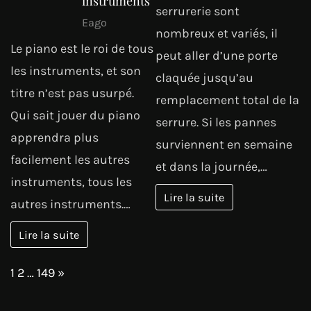
instruments
serrurerie sont
Eago
nombreux et variés, il
Le piano est le roi de tous
peut aller d’une porte
les instruments, et son
claquée jusqu’au
titre n’est pas usurpé.
remplacement total de la
Qui sait jouer du piano
serrure. Si les pannes
apprendra plus
surviennent en semaine
facilement les autres
et dans la journée,…
instruments, tous les
Lire la suite
autres instruments.…
Lire la suite
Page:
Next
1
2
…
149
»