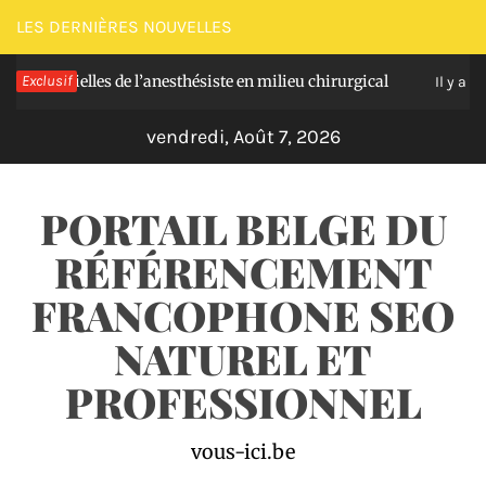
Passer
LES DERNIÈRES NOUVELLES
au
entielles de l’anesthésiste en milieu chirurgical
Exclusif
contenu
Il y a 3 jours
vendredi, Août 7, 2026
PORTAIL BELGE DU
RÉFÉRENCEMENT
FRANCOPHONE SEO
NATUREL ET
PROFESSIONNEL
vous-ici.be