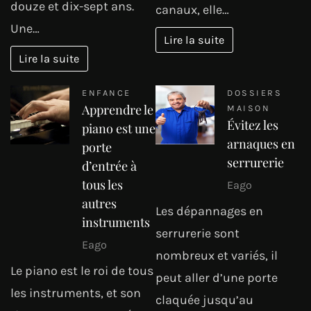
douze et dix-sept ans.
canaux, elle…
Une…
Lire la suite
Lire la suite
ENFANCE
DOSSIERS
Apprendre le
MAISON
Évitez les
piano est une
arnaques en
porte
serrurerie
d’entrée à
tous les
Eago
autres
Les dépannages en
instruments
serrurerie sont
Eago
nombreux et variés, il
Le piano est le roi de tous
peut aller d’une porte
les instruments, et son
claquée jusqu’au