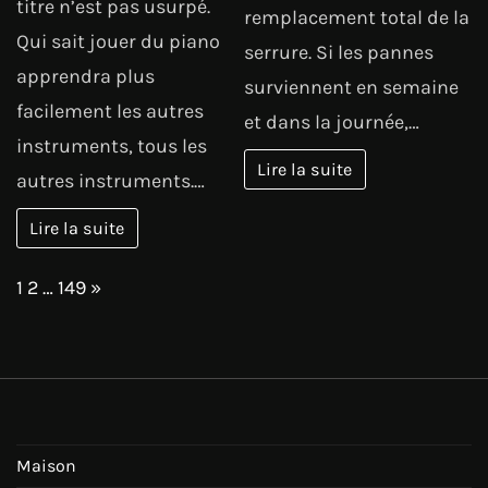
titre n’est pas usurpé.
remplacement total de la
Qui sait jouer du piano
serrure. Si les pannes
apprendra plus
surviennent en semaine
facilement les autres
et dans la journée,…
instruments, tous les
Lire la suite
autres instruments.…
Lire la suite
Page:
Next
1
2
…
149
»
Maison