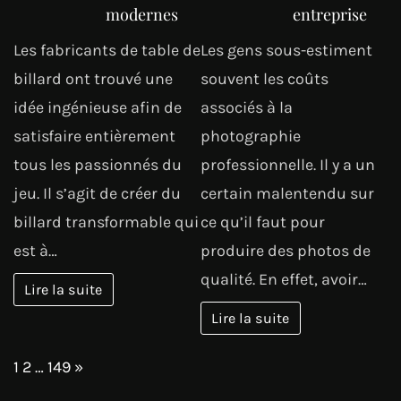
modernes
entreprise
Les fabricants de table de
Les gens sous-estiment
billard ont trouvé une
souvent les coûts
idée ingénieuse afin de
associés à la
satisfaire entièrement
photographie
tous les passionnés du
professionnelle. Il y a un
jeu. Il s’agit de créer du
certain malentendu sur
billard transformable qui
ce qu’il faut pour
est à…
produire des photos de
qualité. En effet, avoir…
Lire la suite
Lire la suite
Page:
Next
1
2
…
149
»