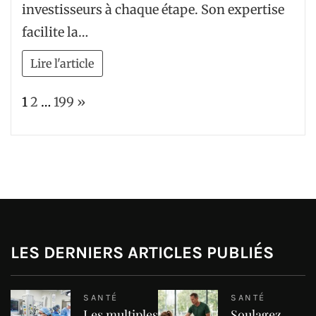
investisseurs à chaque étape. Son expertise
facilite la…
Lire l'article
Page:
Next
1
2
…
199
»
LES DERNIERS ARTICLES PUBLIÉS
SANTÉ
SANTÉ
Les multiples
Soulagez