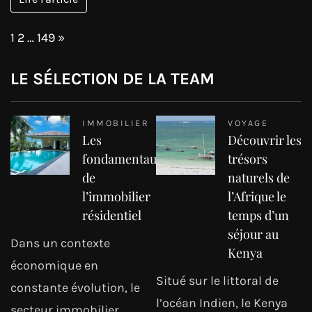
Page:
Next
1
2
…
149
»
LE SÉLECTION DE LA TEAM
IMMOBILIER
VOYAGE
Les
Découvrir les
fondamentaux
trésors
de
naturels de
l’immobilier
l’Afrique le
résidentiel
temps d’un
séjour au
Dans un contexte
Kenya
économique en
Situé sur le littoral de
constante évolution, le
l’océan Indien, le Kenya
secteur immobilier