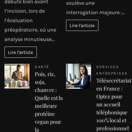
débute bien avant
soulève une
l’incision, lors de
interrogation majeure :…
l’évaluation
Lire l'article
préopératoire, où une
analyse minutieuse…
Lire l'article
SANTÉ
SERVICES
Pois, riz,
ENTREPRISES
Télésecrétariat
soja,
en France :
chanvre :
Optez pour
Quelle est la
un accueil
meilleure
téléphonique
protéine
100% local et
vegan pour
professionnel
la