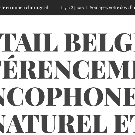
ieu chirurgical
Soulagez votre dos : l’impact de
Il y a 3 jours
TAIL BELG
FÉRENCEM
NCOPHONE
NATUREL E